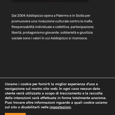
Dal 2004 Addiopizzo opera a Palermo e in Sicilia per
promuovere una rivoluzione culturale contro la mafia.
Responsabilità individuale e collettiva, partecipazione,
libertà, protagonismo giovanile, solidarietà e giustizia
sociale sono i valori in cui Addiopizzo si riconosce.
Usiamo i cookie per fornirti la miglior esperienza d'uso e
navigazione sul nostro sito web. In ogni caso nessun dato
Home
Statuto e bilancio
Contatti
utente verrà utilizzato a scopo di tracciamento e la raccolta
Privacy
Cookie
Child Protection Policy
delle interazioni sarà effettuata in forma totalmente anonima.
Puoi trovare altre informazioni riguardo a quali cookie usiamo
sul sito o disabilitarli nelle
impostazioni
.
Copyright © 2021 AddioPizzo | Tutti i diritti riservati | Sede