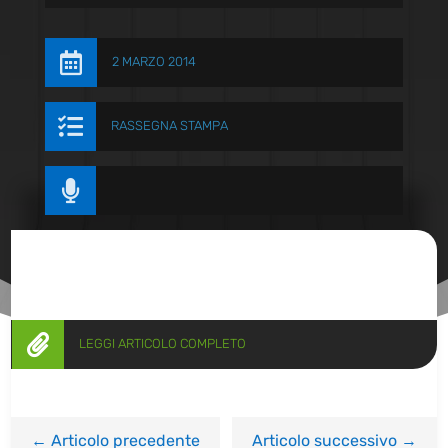

2 MARZO 2014

RASSEGNA STAMPA


LEGGI ARTICOLO COMPLETO
←
Articolo precedente
Articolo successivo
→