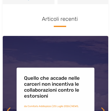
Articoli recenti
Quello che accade nelle
carceri non incentiva le
collaborazioni contro le
estorsioni
da
Comitato Addiopizzo
|
25 Luglio 2026
|
NEWS
,