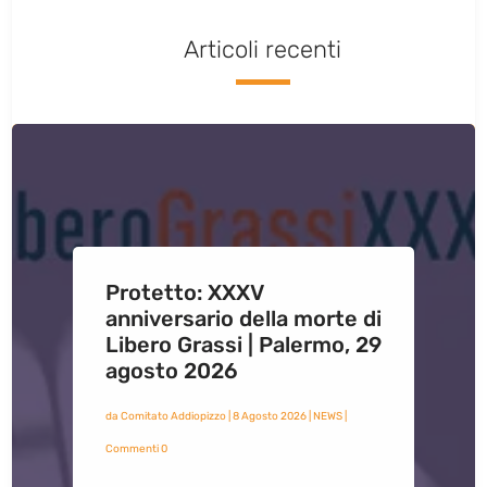
Articoli recenti
Protetto: XXXV
anniversario della morte di
Libero Grassi | Palermo, 29
agosto 2026
da
Comitato Addiopizzo
|
8 Agosto 2026
|
NEWS
|
Commenti 0