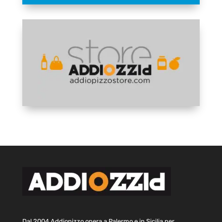
Dal 2004 Addiopizzo opera a Palermo e in Sicilia per