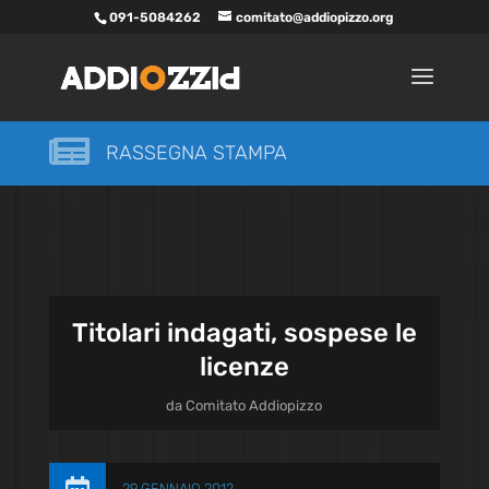
091-5084262
comitato@addiopizzo.org

RASSEGNA STAMPA
Titolari indagati, sospese le
licenze
da
Comitato Addiopizzo
29 GENNAIO 2012