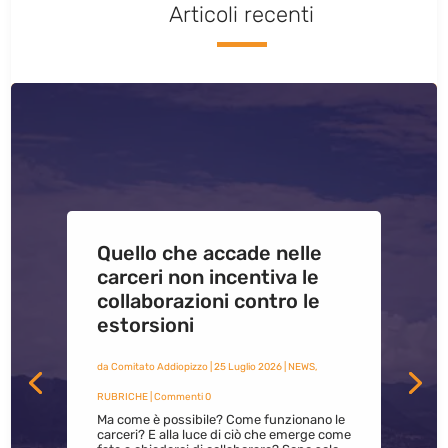
Articoli recenti
Quello che accade nelle
carceri non incentiva le
collaborazioni contro le
estorsioni
da
Comitato Addiopizzo
|
25 Luglio 2026
|
NEWS
,
RUBRICHE
| Commenti 0
Ma come è possibile? Come funzionano le
carceri? E alla luce di ciò che emerge come