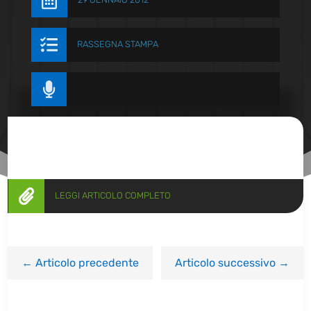


RASSEGNA STAMPA


LEGGI ARTICOLO COMPLETO
←
Articolo precedente
Articolo successivo
→