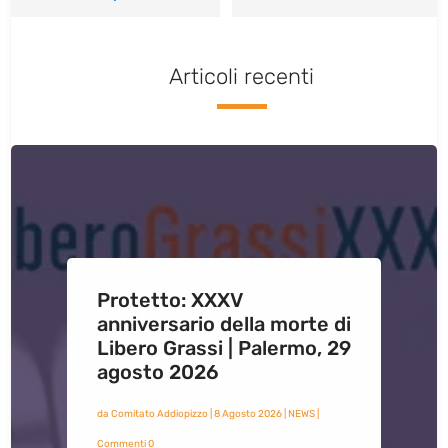
Articoli recenti
Protetto: XXXV
anniversario della morte di
Libero Grassi | Palermo, 29
agosto 2026
da
Comitato Addiopizzo
|
8 Agosto 2026
|
NEWS
|
Commenti 0