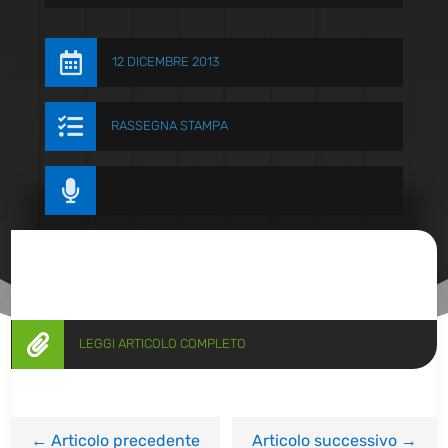

12 DICEMBRE 2013

RASSEGNA STAMPA


LEGGI ARTICOLO COMPLETO
←
Articolo precedente
Articolo successivo
→