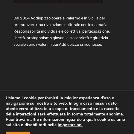
Dal 2004 Addiopizzo opera a Palermo e in Sicilia per
promuovere una rivoluzione culturale contro la mafia.
Responsabilità individuale e collettiva, partecipazione,
libertà, protagonismo giovanile, solidarietà e giustizia
sociale sono i valori in cui Addiopizzo si riconosce.
Usiamo i cookie per fornirti la miglior esperienza d'uso e
navigazione sul nostro sito web. In ogni caso nessun dato
Home
Statuto e bilancio
Contatti
utente verrà utilizzato a scopo di tracciamento e la raccolta
Privacy
Cookie
Child Protection Policy
delle interazioni sarà effettuata in forma totalmente anonima.
Puoi trovare altre informazioni riguardo a quali cookie usiamo
sul sito o disabilitarli nelle
impostazioni
.
Copyright © 2021 AddioPizzo | Tutti i diritti riservati | Sede