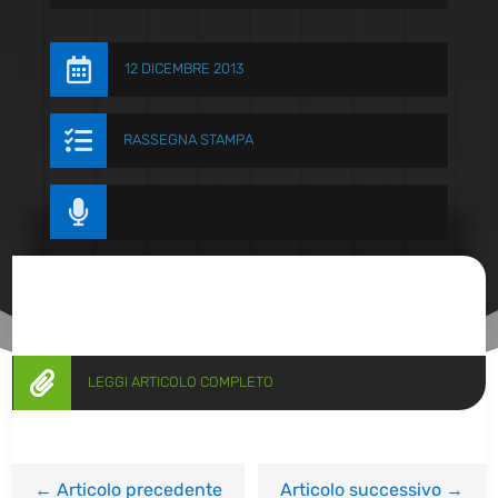

12 DICEMBRE 2013

RASSEGNA STAMPA


LEGGI ARTICOLO COMPLETO
←
Articolo precedente
Articolo successivo
→