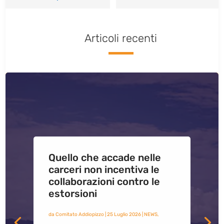
Articoli recenti
Quello che accade nelle
carceri non incentiva le
collaborazioni contro le
estorsioni
da
Comitato Addiopizzo
|
25 Luglio 2026
|
NEWS
,