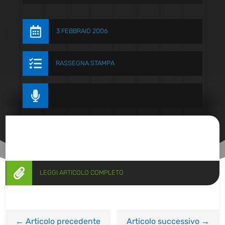

3 FEBBRAIO 2006

RASSEGNA STAMPA


LEGGI ARTICOLO COMPLETO
←
Articolo precedente
Articolo successivo
→