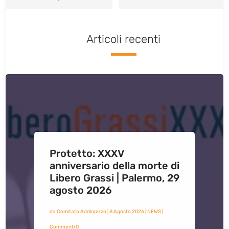
Articoli recenti
Protetto: XXXV
anniversario della morte di
Libero Grassi | Palermo, 29
agosto 2026
da
Comitato Addiopizzo
|
8 Agosto 2026
|
NEWS
|
Commenti 0