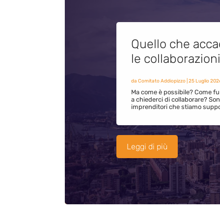
Quello che acca
le collaborazion
da
Comitato Addiopizzo
|
25 Luglio 202
Ma come è possibile? Come fun
a chiederci di collaborare? S
imprenditori che stiamo supp
Leggi di più