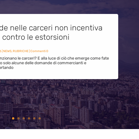
de nelle carceri non incentiva
i contro le estorsioni
6
|
NEWS
,
RUBRICHE
| Commenti 0
zionano le carceri? E alla luce di ciò che emerge come fate
ono solo alcune delle domande di commercianti e
ortando