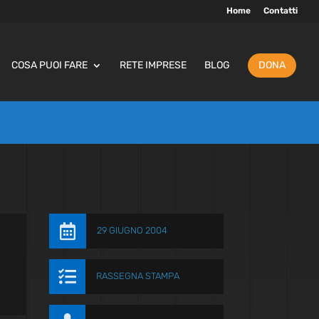
Home
Contatti
COSA PUOI FARE
RETE IMPRESE
BLOG
DONA

29 GIUGNO 2004

RASSEGNA STAMPA