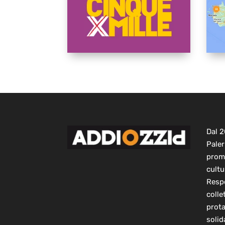
Dal 
Paler
prom
cultu
Respo
colle
prot
solid