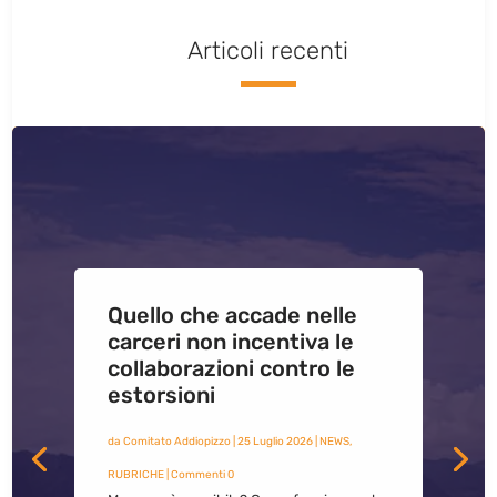
Articoli recenti
Quello che accade nelle
carceri non incentiva le
collaborazioni contro le
estorsioni
da
Comitato Addiopizzo
|
25 Luglio 2026
|
NEWS
,
RUBRICHE
| Commenti 0