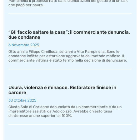
Pampinella il processo nato dalle dichiarazioni del gestore di un bar,
che pagò per paura.
“Gli faccio saltare la casa”: il commerciante denuncia,
due condanne
6 Novembre 2025
Otto anni a Filippo Cimilluca, sei anni a Vito Pampinella. Sono le
condanne inflitte per estorsione aggravata dal metodo mafioso. Il
commerciante vittima è stato fermo nella decisione di denunciare.
Usura, violenza e minacce. Ristoratore finisce in
carcere
30 Ottobre 2025
Giusto Sole di Corleone denunciato da un commerciante e da un
imprenditore assistiti da Addiopizzo. Avrebbe chiesto tassi
d’interesse anche superiori al 100%.