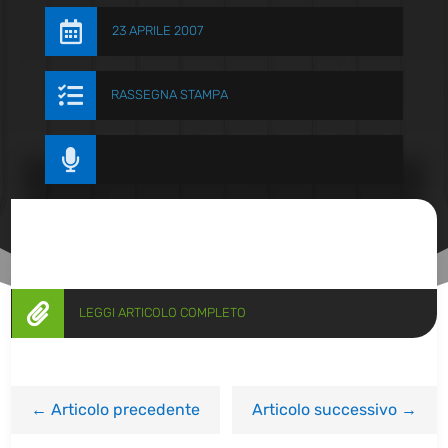

23 APRILE 2007

RASSEGNA STAMPA


LEGGI ARTICOLO COMPLETO
←
Articolo precedente
Articolo successivo
→