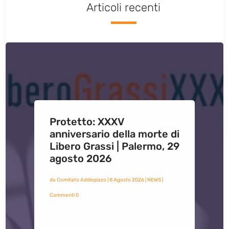
Articoli recenti
Protetto: XXXV
anniversario della morte di
Libero Grassi | Palermo, 29
agosto 2026
da
Comitato Addiopizzo
|
8 Agosto 2026
|
NEWS
|
Commenti 0