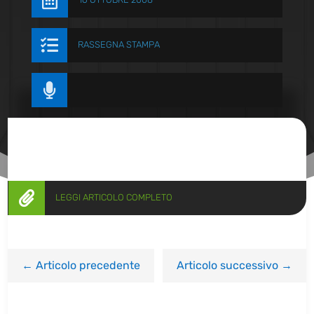


RASSEGNA STAMPA


LEGGI ARTICOLO COMPLETO
←
Articolo precedente
Articolo successivo
→