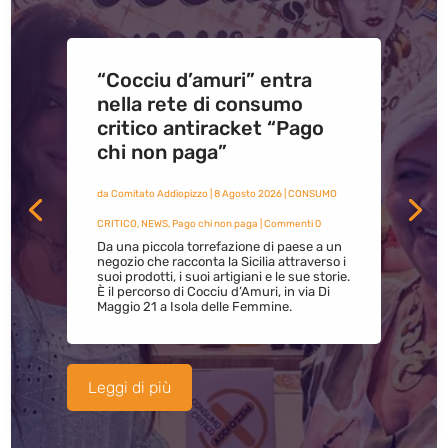
“Cocciu d’amuri” entra
nella rete di consumo
critico antiracket “Pago
chi non paga”
da
Comitato Addiopizzo
|
8 Agosto 2026
|
CONSUMO
CRITICO
,
NEWS
,
Pago chi non paga
| Commenti 0
Da una piccola torrefazione di paese a un
negozio che racconta la Sicilia attraverso i
suoi prodotti, i suoi artigiani e le sue storie.
È il percorso di Cocciu d’Amuri, in via Di
Maggio 21 a Isola delle Femmine.
Leggi di più