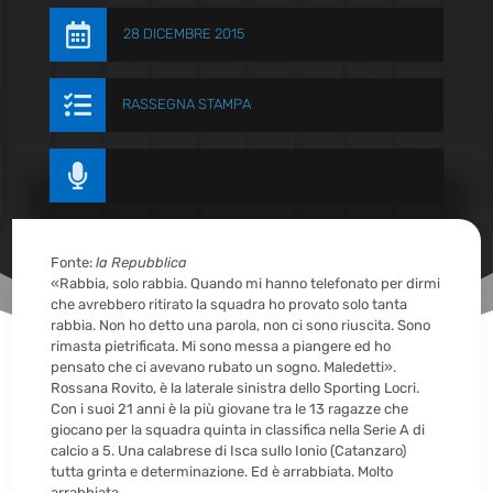

28 DICEMBRE 2015

RASSEGNA STAMPA

Fonte:
la Repubblica
«Rabbia, solo rabbia. Quando mi hanno telefonato per dirmi
che avrebbero ritirato la squadra ho provato solo tanta
rabbia. Non ho detto una parola, non ci sono riuscita. Sono
rimasta pietrificata. Mi sono messa a piangere ed ho
pensato che ci avevano rubato un sogno. Maledetti».
Rossana Rovito, è la laterale sinistra dello Sporting Locri.
Con i suoi 21 anni è la più giovane tra le 13 ragazze che
giocano per la squadra quinta in classifica nella Serie A di
calcio a 5. Una calabrese di Isca sullo Ionio (Catanzaro)
tutta grinta e determinazione. Ed è arrabbiata. Molto
arrabbiata.