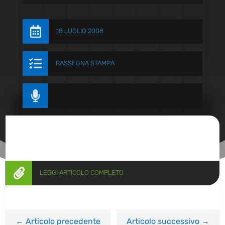

18 LUGLIO 2008

RASSEGNA STAMPA


LEGGI ARTICOLO COMPLETO
←
Articolo precedente
Articolo successivo
→