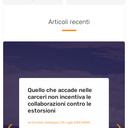
Articoli recenti
Quello che accade nelle
carceri non incentiva le
collaborazioni contro le
estorsioni
da
Comitato Addiopizzo
|
25 Luglio 2026
|
NEWS
,