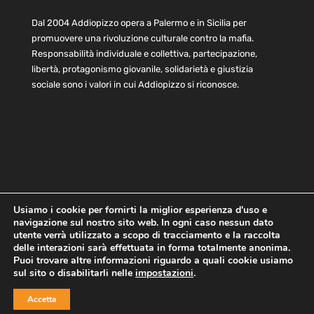
Dal 2004 Addiopizzo opera a Palermo e in Sicilia per
promuovere una rivoluzione culturale contro la mafia.
Responsabilità individuale e collettiva, partecipazione,
libertà, protagonismo giovanile, solidarietà e giustizia
sociale sono i valori in cui Addiopizzo si riconosce.
Usiamo i cookie per fornirti la miglior esperienza d'uso e
navigazione sul nostro sito web. In ogni caso nessun dato
Home
Statuto e bilancio
Contatti
utente verrà utilizzato a scopo di tracciamento e la raccolta
Privacy
Cookie
Child Protection Policy
delle interazioni sarà effettuata in forma totalmente anonima.
Puoi trovare altre informazioni riguardo a quali cookie usiamo
sul sito o disabilitarli nelle
impostazioni
.
Copyright © 2021 AddioPizzo | Tutti i diritti riservati | Sede
Accetta
Centrale: via Lincoln 131, 90133 Palermo