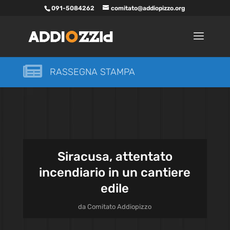
091-5084262
comitato@addiopizzo.org

RASSEGNA STAMPA
Siracusa, attentato
incendiario in un cantiere
edile
da
Comitato Addiopizzo