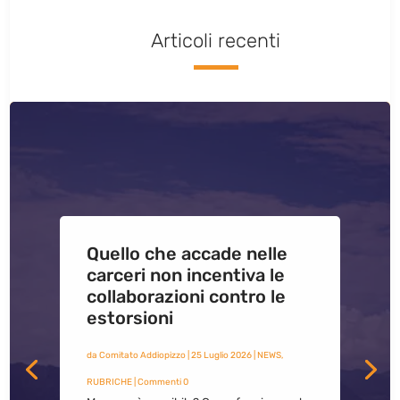
Articoli recenti
Quello che accade nelle
carceri non incentiva le
collaborazioni contro le
estorsioni
da
Comitato Addiopizzo
|
25 Luglio 2026
|
NEWS
,
RUBRICHE
| Commenti 0