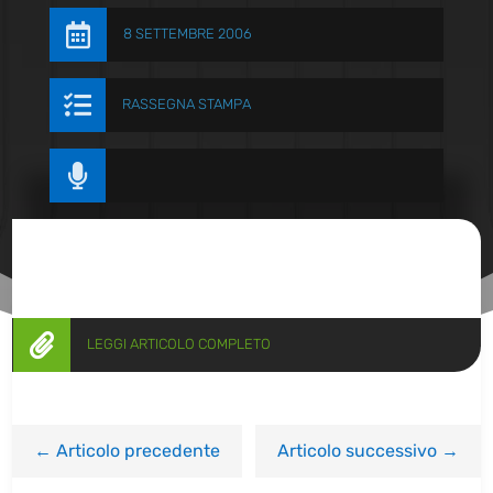

8 SETTEMBRE 2006

RASSEGNA STAMPA


LEGGI ARTICOLO COMPLETO
←
Articolo precedente
Articolo successivo
→