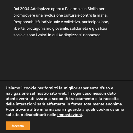
Dal 2004 Addiopizzo opera a Palermo e in Sicilia per
promuovere una rivoluzione culturale contro la mafia.
Responsabilità individuale e collettiva, partecipazione,
libertà, protagonismo giovanile, solidarietà e giustizia
sociale sono i valori in cui Addiopizzo si riconosce.
Usiamo i cookie per fornirti la miglior esperienza d'uso e
navigazione sul nostro sito web. In ogni caso nessun dato
Home
Statuto e bilancio
Contatti
utente verrà utilizzato a scopo di tracciamento e la raccolta
Privacy
Cookie
Child Protection Policy
delle interazioni sarà effettuata in forma totalmente anonima.
Puoi trovare altre informazioni riguardo a quali cookie usiamo
sul sito o disabilitarli nelle
impostazioni
.
Copyright © 2021 AddioPizzo | Tutti i diritti riservati | Sede
Accetta
Centrale: via Lincoln 131, 90133 Palermo