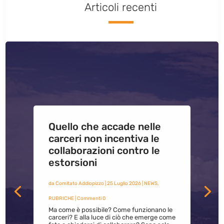
Articoli recenti
Quello che accade nelle
carceri non incentiva le
collaborazioni contro le
estorsioni
da
Comitato Addiopizzo
|
25 Luglio 2026
|
NEWS
,
RUBRICHE
| Commenti 0
Ma come è possibile? Come funzionano le
carceri? E alla luce di ciò che emerge come