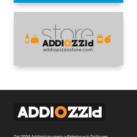
Dal 2004 Addiopizzo opera a Palermo e in Sicilia per