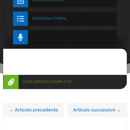


RASSEGNA STAMPA


LEGGI ARTICOLO COMPLETO
←
Articolo precedente
Articolo successivo
→