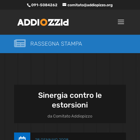
091-5084262
comitato@addiopizzo.org

RASSEGNA STAMPA
Sinergia contro le
estorsioni
da
Comitato Addiopizzo
28 GENNAIO 2008