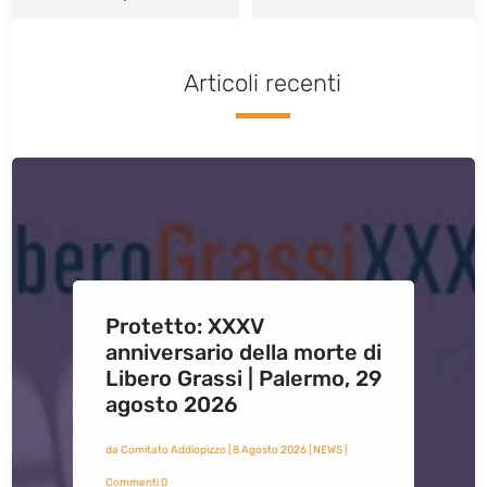
Articoli recenti
Protetto: XXXV
anniversario della morte di
Libero Grassi | Palermo, 29
agosto 2026
da
Comitato Addiopizzo
|
8 Agosto 2026
|
NEWS
|
Commenti 0