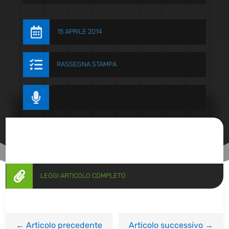

15 APRILE 2014

RASSEGNA STAMPA


LEGGI ARTICOLO COMPLETO
←
Articolo precedente
Articolo successivo
→