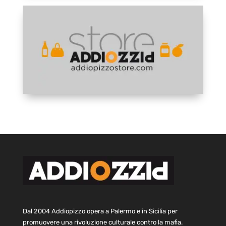
Dal 2004 Addiopizzo opera a Palermo e in Sicilia per
promuovere una rivoluzione culturale contro la mafia.