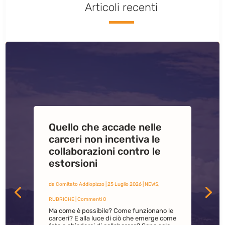
Articoli recenti
Quello che accade nelle
carceri non incentiva le
L’inclusione dei più piccoli
collaborazioni contro le
come antidoto alla
estorsioni
violenza e alla
sopraffazione mafiosa nel
da
Comitato Addiopizzo
|
25 Luglio 2026
|
NEWS
,
territorio di San Lorenzo
RUBRICHE
| Commenti 0
Ma come è possibile? Come funzionano le
carceri? E alla luce di ciò che emerge come
da
Comitato Addiopizzo
|
23 Luglio 2026
|
ADDIOPIZZO
,