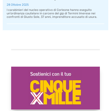
28 Ottobre 2025
I carabinieri del nucleo operativo di Corleone hanno eseguito
un’ordinanza cautelare in carcere del gip di Termini Imerese nei
confronti di Giusto Sole, 37 anni, imprenditore accusato di usura.