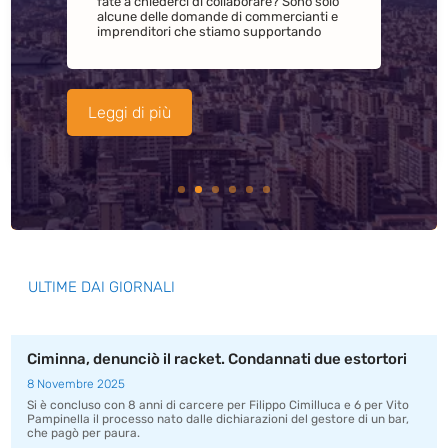
fate a chiederci di collaborare? Sono solo
alcune delle domande di commercianti e
ATTIVITA' ADDIOPIZZO
,
NEWS
| Commenti 0
imprenditori che stiamo supportando
Abbiamo incontrato i bambini
dell’associazione “Crescere insieme si
può”, nel quartiere di Tommaso Natale, per
un laboratorio dedicato ai temi della
cittadinanza attiva e dell’impegno civile.
Leggi di più
ULTIME DAI GIORNALI
Ciminna, denunciò il racket. Condannati due estortori
8 Novembre 2025
Si è concluso con 8 anni di carcere per Filippo Cimilluca e 6 per Vito
Pampinella il processo nato dalle dichiarazioni del gestore di un bar,
che pagò per paura.