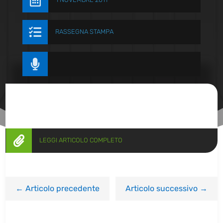


RASSEGNA STAMPA


LEGGI ARTICOLO COMPLETO
←
Articolo precedente
Articolo successivo
→