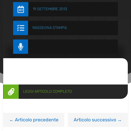

19 SETTEMBRE 2013

RASSEGNA STAMPA


LEGGI ARTICOLO COMPLETO
←
Articolo precedente
Articolo successivo
→