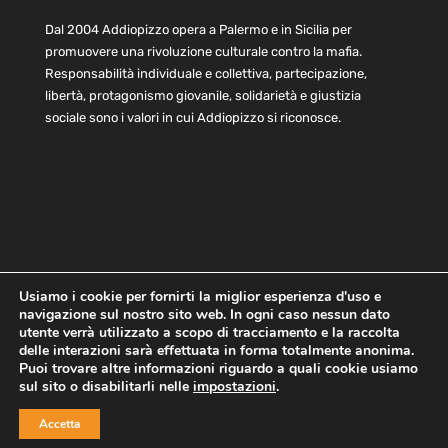
Dal 2004 Addiopizzo opera a Palermo e in Sicilia per
promuovere una rivoluzione culturale contro la mafia.
Responsabilità individuale e collettiva, partecipazione,
libertà, protagonismo giovanile, solidarietà e giustizia
sociale sono i valori in cui Addiopizzo si riconosce.
Usiamo i cookie per fornirti la miglior esperienza d'uso e
navigazione sul nostro sito web. In ogni caso nessun dato
Home
Statuto e bilancio
Contatti
utente verrà utilizzato a scopo di tracciamento e la raccolta
Privacy
Cookie
Child Protection Policy
delle interazioni sarà effettuata in forma totalmente anonima.
Puoi trovare altre informazioni riguardo a quali cookie usiamo
sul sito o disabilitarli nelle
impostazioni
.
Copyright © 2021 AddioPizzo | Tutti i diritti riservati | Sede
Accetta
Centrale: via Lincoln 131, 90133 Palermo