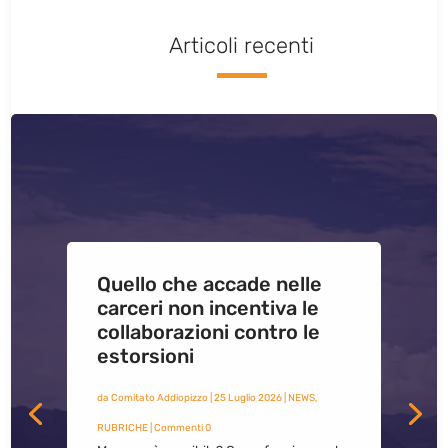
Articoli recenti
Quello che accade nelle
carceri non incentiva le
collaborazioni contro le
estorsioni
da
Comitato Addiopizzo
|
25 Luglio 2026
|
NEWS
,
RUBRICHE
| Commenti 0