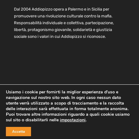
Dal 2004 Addiopizzo opera a Palermo e in Sicilia per
promuovere una rivoluzione culturale contro la mafia.
Responsabilità individuale e collettiva, partecipazione,
libertà, protagonismo giovanile, solidarietà e giustizia
sociale sono i valori in cui Addiopizzo si riconosce.
Usiamo i cookie per fornirti la miglior esperienza d'uso e
navigazione sul nostro sito web. In ogni caso nessun dato
Home
Statuto e bilancio
Contatti
utente verrà utilizzato a scopo di tracciamento e la raccolta
Privacy
Cookie
Child Protection Policy
delle interazioni sarà effettuata in forma totalmente anonima.
Puoi trovare altre informazioni riguardo a quali cookie usiamo
sul sito o disabilitarli nelle
impostazioni
.
Copyright © 2021 AddioPizzo | Tutti i diritti riservati | Sede
Accetta
Centrale: via Lincoln 131, 90133 Palermo