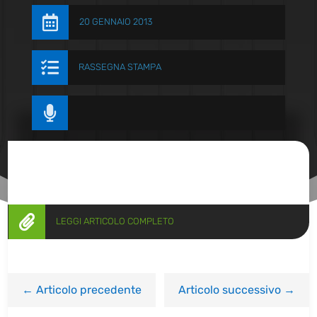

20 GENNAIO 2013

RASSEGNA STAMPA


LEGGI ARTICOLO COMPLETO
←
Articolo precedente
Articolo successivo
→