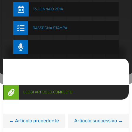

16 GENNAIO 2014

RASSEGNA STAMPA


LEGGI ARTICOLO COMPLETO
←
Articolo precedente
Articolo successivo
→