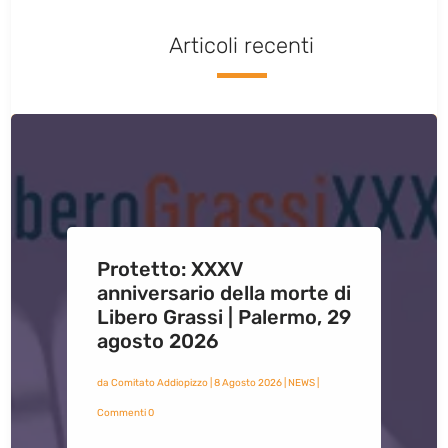
Articoli recenti
Protetto: XXXV
anniversario della morte di
Libero Grassi | Palermo, 29
agosto 2026
da
Comitato Addiopizzo
|
8 Agosto 2026
|
NEWS
|
Commenti 0