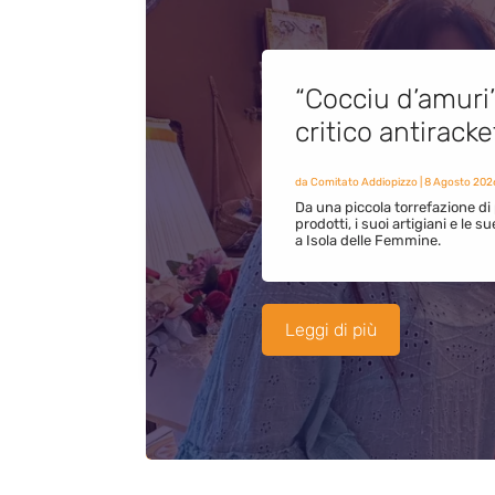
“Cocciu d’amuri
critico antirack
da
Comitato Addiopizzo
|
8 Agosto 202
Da una piccola torrefazione di 
prodotti, i suoi artigiani e le s
a Isola delle Femmine.
Leggi di più