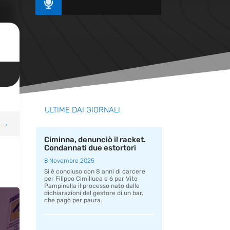

ULTIME DAI GIORNALI
→
Ciminna, denunciò il racket.
Condannati due estortori
8 Novembre 2025
Si è concluso con 8 anni di carcere
per Filippo Cimilluca e 6 per Vito
Pampinella il processo nato dalle
dichiarazioni del gestore di un bar,
che pagò per paura.