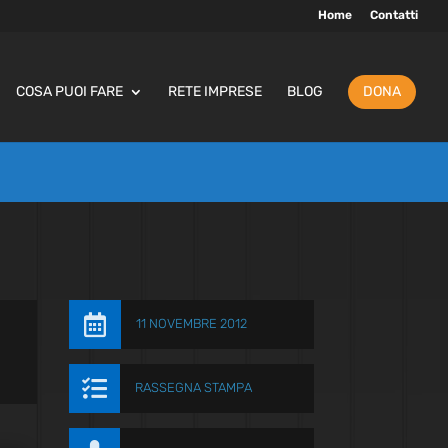
Home
Contatti
COSA PUOI FARE
RETE IMPRESE
BLOG
DONA

11 NOVEMBRE 2012

RASSEGNA STAMPA