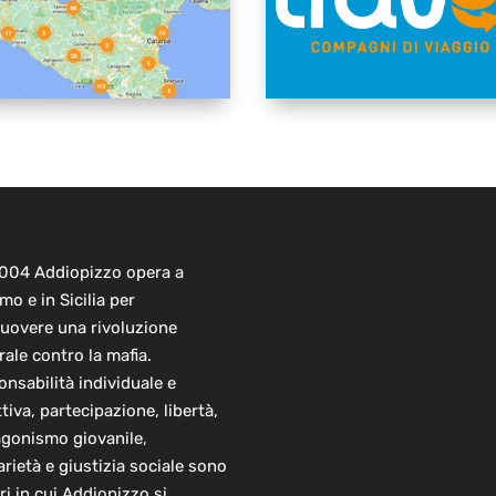
2004 Addiopizzo opera a
mo e in Sicilia per
uovere una rivoluzione
rale contro la mafia.
nsabilità individuale e
ttiva, partecipazione, libertà,
agonismo giovanile,
arietà e giustizia sociale sono
ori in cui Addiopizzo si