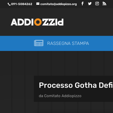
091-5084262
comitato@addiopizzo.org

RASSEGNA STAMPA
Processo Gotha Defin
da
Comitato Addiopizzo