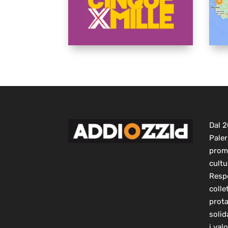
Dal 
Paler
prom
cultu
Respo
colle
prot
solid
i val