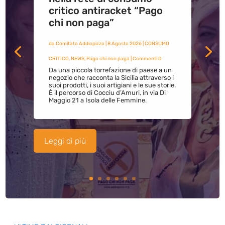
critico antiracket “Pago
chi non paga”
da
Comitato Addiopizzo
|
8 Agosto 2026
|
CONSUMO
CRITICO
,
NEWS
,
Pago chi non paga
| Commenti 0
Da una piccola torrefazione di paese a un
negozio che racconta la Sicilia attraverso i
suoi prodotti, i suoi artigiani e le sue storie.
È il percorso di Cocciu d’Amuri, in via Di
Maggio 21 a Isola delle Femmine.
Leggi di più