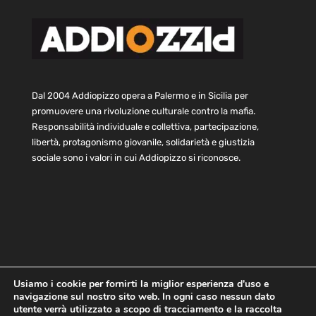
Dal 2004 Addiopizzo opera a Palermo e in Sicilia per
promuovere una rivoluzione culturale contro la mafia.
Responsabilità individuale e collettiva, partecipazione,
libertà, protagonismo giovanile, solidarietà e giustizia
sociale sono i valori in cui Addiopizzo si riconosce.
Usiamo i cookie per fornirti la miglior esperienza d'uso e
navigazione sul nostro sito web. In ogni caso nessun dato
Home
Statuto e bilancio
Contatti
utente verrà utilizzato a scopo di tracciamento e la raccolta
Privacy
Cookie
Child Protection Policy