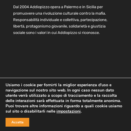
Dal 2004 Addiopizzo opera a Palermo e in Sicilia per
promuovere una rivoluzione culturale contro la mafia.
Responsabilità individuale e collettiva, partecipazione,
libertà, protagonismo giovanile, solidarietà e giustizia
sociale sono i valori in cui Addiopizzo si riconosce.
Usiamo i cookie per fornirti la miglior esperienza d'uso e
navigazione sul nostro sito web. In ogni caso nessun dato
Home
Statuto e bilancio
Contatti
utente verrà utilizzato a scopo di tracciamento e la raccolta
Privacy
Cookie
Child Protection Policy
delle interazioni sarà effettuata in forma totalmente anonima.
Puoi trovare altre informazioni riguardo a quali cookie usiamo
sul sito o disabilitarli nelle
impostazioni
.
Copyright © 2021 AddioPizzo | Tutti i diritti riservati | Sede
Accetta
Centrale: via Lincoln 131, 90133 Palermo