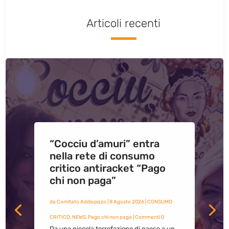
Articoli recenti
“Cocciu d’amuri” entra
nella rete di consumo
critico antiracket “Pago
chi non paga”
da
Comitato Addiopizzo
|
8 Agosto 2026
|
CONSUMO
CRITICO
,
NEWS
,
Pago chi non paga
| Commenti 0
Da una piccola torrefazione di paese a un