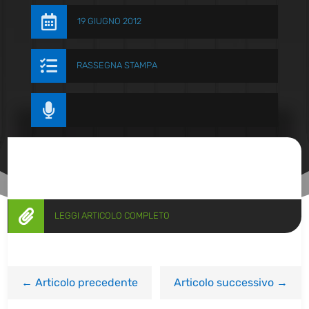

19 GIUGNO 2012

RASSEGNA STAMPA


LEGGI ARTICOLO COMPLETO
←
Articolo precedente
Articolo successivo
→