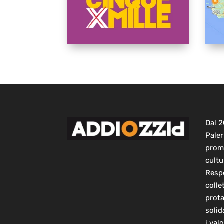
Dal 
Paler
prom
cultu
Respo
colle
prot
solid
i val