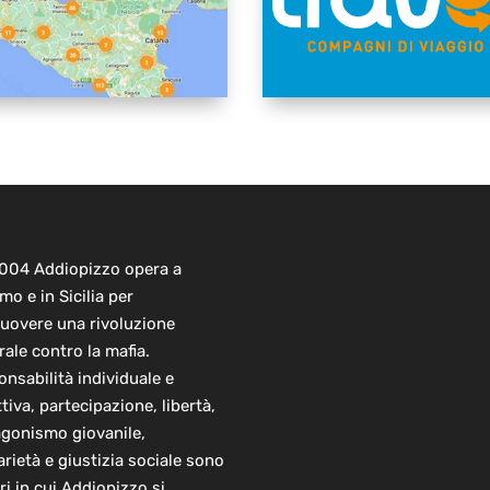
2004 Addiopizzo opera a
mo e in Sicilia per
uovere una rivoluzione
rale contro la mafia.
nsabilità individuale e
ttiva, partecipazione, libertà,
agonismo giovanile,
arietà e giustizia sociale sono
ori in cui Addiopizzo si