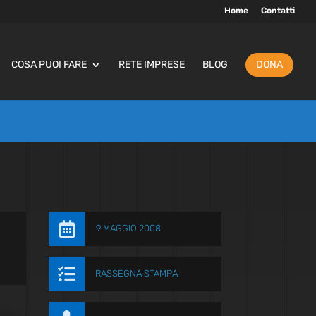
Home
Contatti
COSA PUOI FARE
RETE IMPRESE
BLOG
DONA

9 MAGGIO 2008

RASSEGNA STAMPA