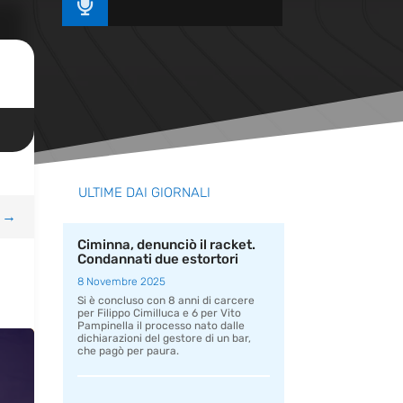

ULTIME DAI GIORNALI
→
Ciminna, denunciò il racket.
Condannati due estortori
8 Novembre 2025
Si è concluso con 8 anni di carcere
per Filippo Cimilluca e 6 per Vito
Pampinella il processo nato dalle
dichiarazioni del gestore di un bar,
che pagò per paura.