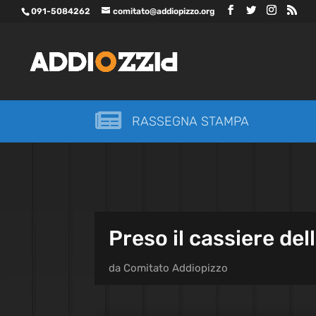
091-5084262
comitato@addiopizzo.org

RASSEGNA STAMPA
Preso il cassiere del
da
Comitato Addiopizzo