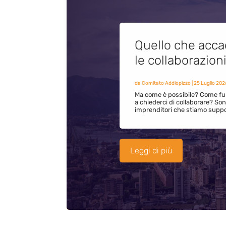
Quello che acca
le collaborazion
da
Comitato Addiopizzo
|
25 Luglio 202
Ma come è possibile? Come fun
a chiederci di collaborare? S
imprenditori che stiamo supp
Leggi di più