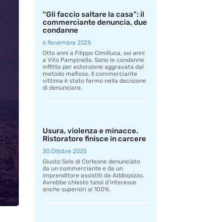
“Gli faccio saltare la casa”: il
commerciante denuncia, due
condanne
6 Novembre 2025
Otto anni a Filippo Cimilluca, sei anni
a Vito Pampinella. Sono le condanne
inflitte per estorsione aggravata dal
metodo mafioso. Il commerciante
vittima è stato fermo nella decisione
di denunciare.
Usura, violenza e minacce.
Ristoratore finisce in carcere
30 Ottobre 2025
Giusto Sole di Corleone denunciato
da un commerciante e da un
imprenditore assistiti da Addiopizzo.
Avrebbe chiesto tassi d’interesse
anche superiori al 100%.