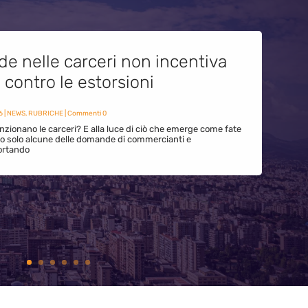
de nelle carceri non incentiva
i contro le estorsioni
6
|
NEWS
,
RUBRICHE
| Commenti 0
zionano le carceri? E alla luce di ciò che emerge come fate
ono solo alcune delle domande di commercianti e
ortando