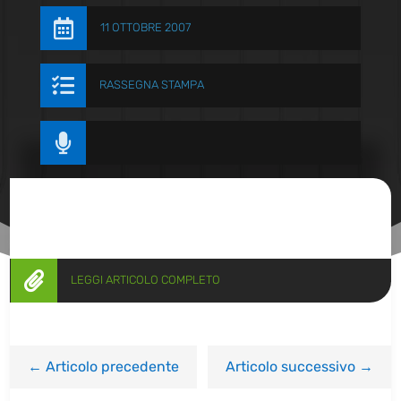

11 OTTOBRE 2007

RASSEGNA STAMPA


LEGGI ARTICOLO COMPLETO
←
Articolo precedente
Articolo successivo
→