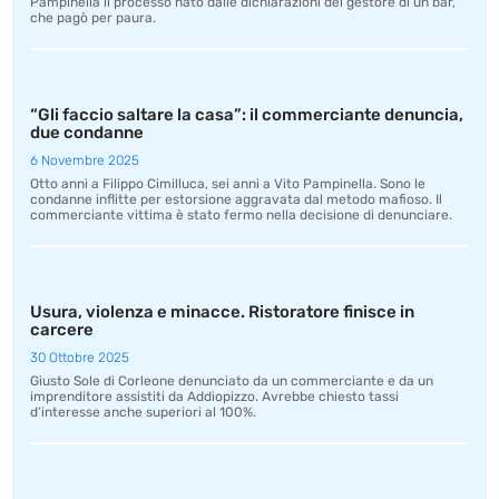
Pampinella il processo nato dalle dichiarazioni del gestore di un bar,
che pagò per paura.
“Gli faccio saltare la casa”: il commerciante denuncia,
due condanne
6 Novembre 2025
Otto anni a Filippo Cimilluca, sei anni a Vito Pampinella. Sono le
condanne inflitte per estorsione aggravata dal metodo mafioso. Il
commerciante vittima è stato fermo nella decisione di denunciare.
Usura, violenza e minacce. Ristoratore finisce in
carcere
30 Ottobre 2025
Giusto Sole di Corleone denunciato da un commerciante e da un
imprenditore assistiti da Addiopizzo. Avrebbe chiesto tassi
d’interesse anche superiori al 100%.