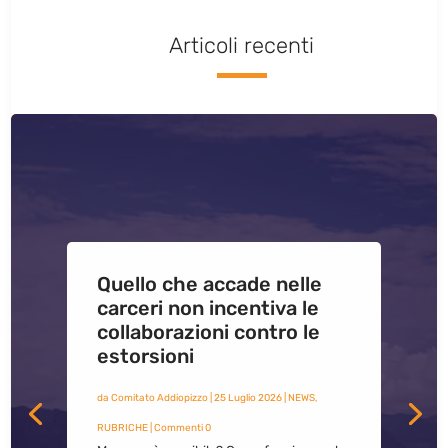
Articoli recenti
Quello che accade nelle
carceri non incentiva le
collaborazioni contro le
estorsioni
da
Comitato Addiopizzo
|
25 Luglio 2026
|
NEWS
,
RUBRICHE
| Commenti 0