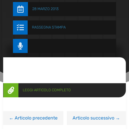

28 MARZO 2013

RASSEGNA STAMPA


LEGGI ARTICOLO COMPLETO
←
Articolo precedente
Articolo successivo
→