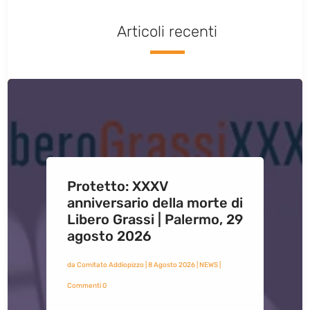
Articoli recenti
Protetto: XXXV
anniversario della morte di
Libero Grassi | Palermo, 29
agosto 2026
da
Comitato Addiopizzo
|
8 Agosto 2026
|
NEWS
|
Commenti 0