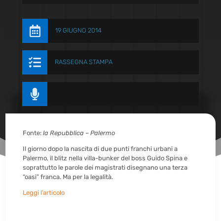

19 GIUGNO 2014

RASSEGNA STAMPA

Fonte:
la Repubblica – Palermo
Il giorno dopo la nascita di due punti franchi urbani a
Palermo, il blitz nella villa-bunker del boss Guido Spina e
soprattutto le parole dei magistrati disegnano una terza
“oasi” franca. Ma per la legalità.
Leggi l’articolo