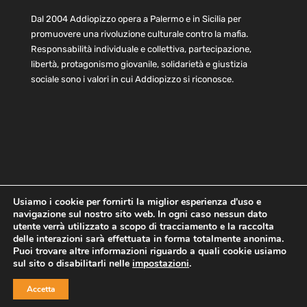
Dal 2004 Addiopizzo opera a Palermo e in Sicilia per
promuovere una rivoluzione culturale contro la mafia.
Responsabilità individuale e collettiva, partecipazione,
libertà, protagonismo giovanile, solidarietà e giustizia
sociale sono i valori in cui Addiopizzo si riconosce.
Usiamo i cookie per fornirti la miglior esperienza d'uso e
navigazione sul nostro sito web. In ogni caso nessun dato
Home
Statuto e bilancio
Contatti
utente verrà utilizzato a scopo di tracciamento e la raccolta
Privacy
Cookie
Child Protection Policy
delle interazioni sarà effettuata in forma totalmente anonima.
Puoi trovare altre informazioni riguardo a quali cookie usiamo
sul sito o disabilitarli nelle
impostazioni
.
Copyright © 2021 AddioPizzo | Tutti i diritti riservati | Sede
Accetta
Centrale: via Lincoln 131, 90133 Palermo