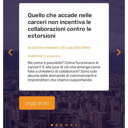
Quello che accade nelle
carceri non incentiva le
collaborazioni contro le
estorsioni
da
Comitato Addiopizzo
|
25 Luglio 2026
|
NEWS
,
RUBRICHE
| Commenti 0
Ma come è possibile? Come funzionano le
carceri? E alla luce di ciò che emerge come
fate a chiederci di collaborare? Sono solo
alcune delle domande di commercianti e
imprenditori che stiamo supportando
Leggi di più