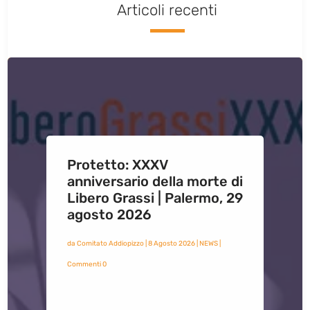
Articoli recenti
Protetto: XXXV
anniversario della morte di
Libero Grassi | Palermo, 29
agosto 2026
da
Comitato Addiopizzo
|
8 Agosto 2026
|
NEWS
|
Commenti 0