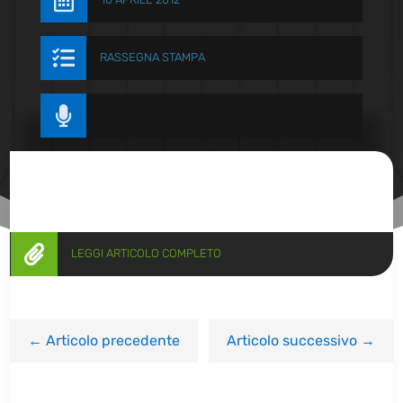


RASSEGNA STAMPA


LEGGI ARTICOLO COMPLETO
←
Articolo precedente
Articolo successivo
→