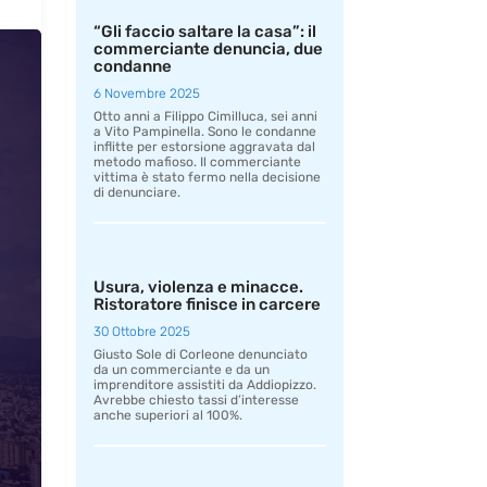
“Gli faccio saltare la casa”: il
commerciante denuncia, due
condanne
6 Novembre 2025
Otto anni a Filippo Cimilluca, sei anni
a Vito Pampinella. Sono le condanne
inflitte per estorsione aggravata dal
metodo mafioso. Il commerciante
vittima è stato fermo nella decisione
di denunciare.
Usura, violenza e minacce.
Ristoratore finisce in carcere
30 Ottobre 2025
Giusto Sole di Corleone denunciato
da un commerciante e da un
imprenditore assistiti da Addiopizzo.
Avrebbe chiesto tassi d’interesse
anche superiori al 100%.