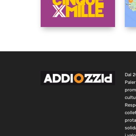
Dal 
Paler
prom
cultu
Respo
colle
prot
solid
i val