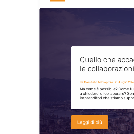
Quello che acca
le collaborazion
da
Comitato Addiopizzo
|
25 Luglio 202
Ma come è possibile? Come fun
a chiederci di collaborare? S
imprenditori che stiamo supp
Leggi di più