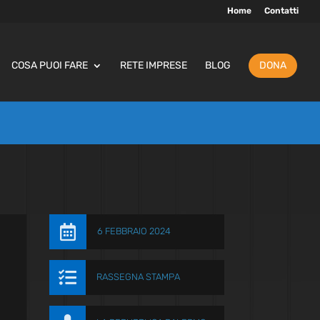
Home
Contatti
COSA PUOI FARE
RETE IMPRESE
BLOG
DONA

6 FEBBRAIO 2024

RASSEGNA STAMPA