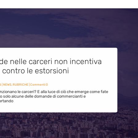
de nelle carceri non incentiva
i contro le estorsioni
6
|
NEWS
,
RUBRICHE
| Commenti 0
zionano le carceri? E alla luce di ciò che emerge come fate
ono solo alcune delle domande di commercianti e
ortando