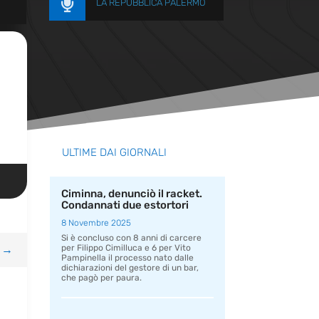

LA REPUBBLICA PALERMO
ULTIME DAI GIORNALI
Ciminna, denunciò il racket.
Condannati due estortori
8 Novembre 2025
Si è concluso con 8 anni di carcere
→
per Filippo Cimilluca e 6 per Vito
Pampinella il processo nato dalle
dichiarazioni del gestore di un bar,
che pagò per paura.