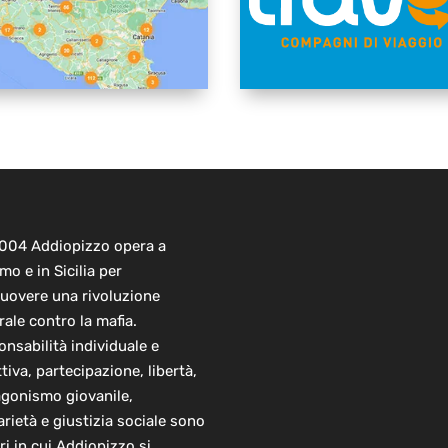
2004 Addiopizzo opera a
mo e in Sicilia per
uovere una rivoluzione
rale contro la mafia.
nsabilità individuale e
ttiva, partecipazione, libertà,
agonismo giovanile,
arietà e giustizia sociale sono
ori in cui Addiopizzo si