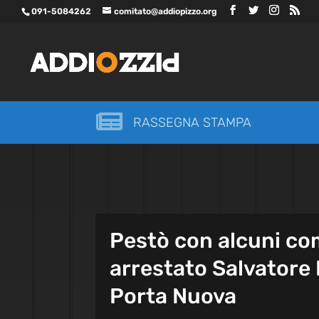
091-5084262
comitato@addiopizzo.org

RASSEGNA STAMPA
Pestò con alcuni comp
arrestato Salvatore D
Porta Nuova