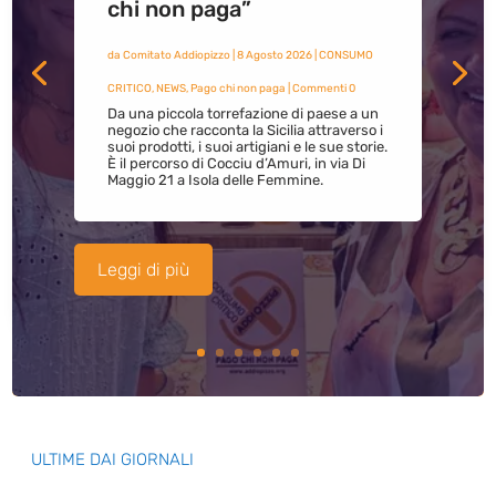
chi non paga”
da
Comitato Addiopizzo
|
8 Agosto 2026
|
CONSUMO
CRITICO
,
NEWS
,
Pago chi non paga
| Commenti 0
Da una piccola torrefazione di paese a un
negozio che racconta la Sicilia attraverso i
suoi prodotti, i suoi artigiani e le sue storie.
È il percorso di Cocciu d’Amuri, in via Di
Maggio 21 a Isola delle Femmine.
Leggi di più
ULTIME DAI GIORNALI