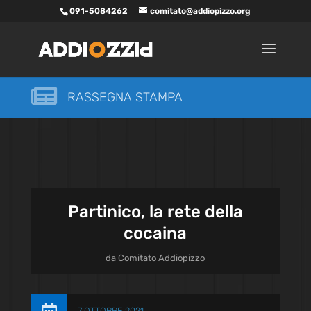
091-5084262
comitato@addiopizzo.org

RASSEGNA STAMPA
Partinico, la rete della
cocaina
da
Comitato Addiopizzo
7 OTTOBRE 2021