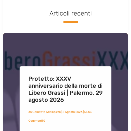
Articoli recenti
Protetto: XXXV
anniversario della morte di
Libero Grassi | Palermo, 29
agosto 2026
da
Comitato Addiopizzo
|
8 Agosto 2026
|
NEWS
|
Commenti 0