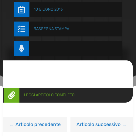

10 GIUGNO 2013

RASSEGNA STAMPA


LEGGI ARTICOLO COMPLETO
←
Articolo precedente
Articolo successivo
→