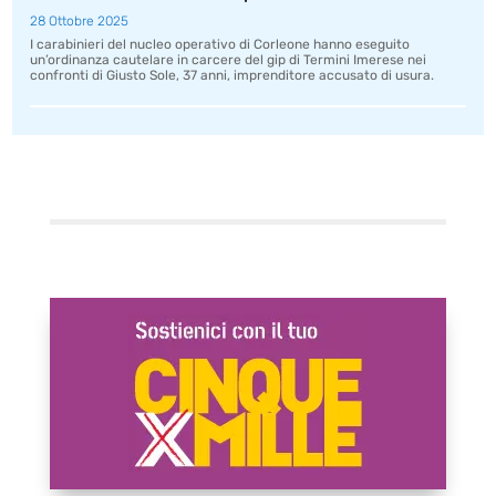
28 Ottobre 2025
I carabinieri del nucleo operativo di Corleone hanno eseguito
un’ordinanza cautelare in carcere del gip di Termini Imerese nei
confronti di Giusto Sole, 37 anni, imprenditore accusato di usura.