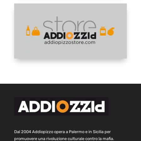
Dal 2004 Addiopizzo opera a Palermo e in Sicilia per
promuovere una rivoluzione culturale contro la mafia.