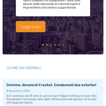
fate a chiederci di collaborare? Sono solo
alcune delle domande di commercianti e
imprenditori che stiamo supportando
Leggi di più
ULTIME DAI GIORNALI
Ciminna, denunciò il racket. Condannati due estortori
8 Novembre 2025
Si è concluso con 8 anni di carcere per Filippo Cimilluca e 6 per Vito
Pampinella il processo nato dalle dichiarazioni del gestore di un bar,
che pagò per paura.