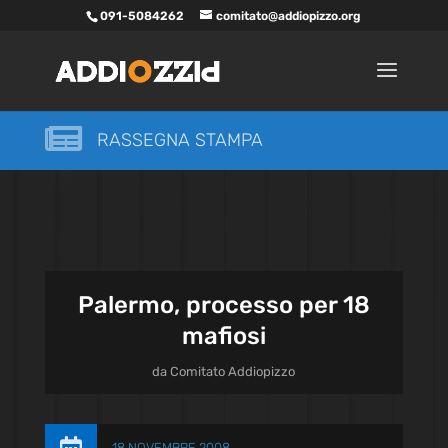
091-5084262
comitato@addiopizzo.org

RASSEGNA STAMPA
Palermo, processo per 18
mafiosi
da
Comitato Addiopizzo
18 NOVEMBRE 2008