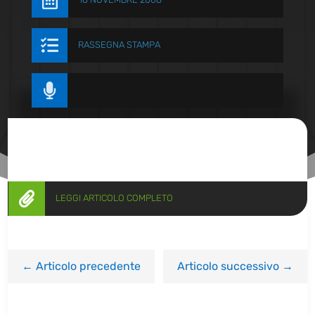


RASSEGNA STAMPA


LEGGI ARTICOLO COMPLETO
←
Articolo precedente
Articolo successivo
→