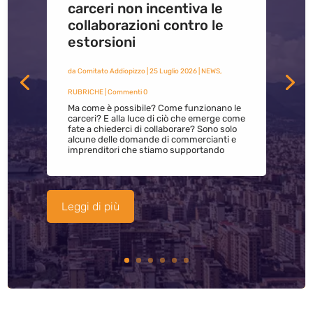
carceri non incentiva le
collaborazioni contro le
estorsioni
da
Comitato Addiopizzo
|
25 Luglio 2026
|
NEWS
,
RUBRICHE
| Commenti 0
Ma come è possibile? Come funzionano le
carceri? E alla luce di ciò che emerge come
fate a chiederci di collaborare? Sono solo
alcune delle domande di commercianti e
imprenditori che stiamo supportando
Leggi di più