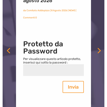
agosto 2026
da
Comitato Addiopizzo
|
8 Agosto 2026
|
NEWS
|
Commenti 0
Protetto da
Password
Per visualizzare questo articolo protetto,
inserisci qui sotto la password :
Invia