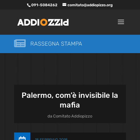
091-5084262
comitato@addiopizzo.org

RASSEGNA STAMPA
Palermo, com’è invisibile la
mafia
da
Comitato Addiopizzo
15 FEBBRAIO 2015