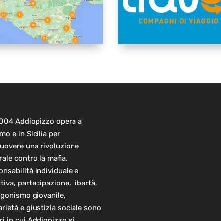
2004 Addiopizzo opera a
mo e in Sicilia per
uovere una rivoluzione
rale contro la mafia.
nsabilità individuale e
ttiva, partecipazione, libertà,
agonismo giovanile,
arietà e giustizia sociale sono
ori in cui Addiopizzo si