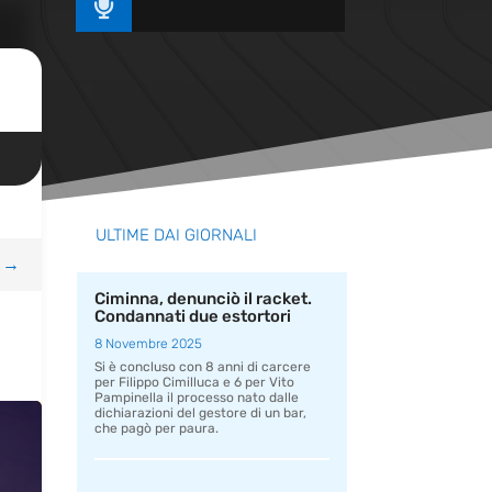

ULTIME DAI GIORNALI
→
Ciminna, denunciò il racket.
Condannati due estortori
8 Novembre 2025
Si è concluso con 8 anni di carcere
per Filippo Cimilluca e 6 per Vito
Pampinella il processo nato dalle
dichiarazioni del gestore di un bar,
che pagò per paura.