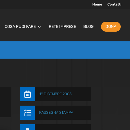
Home
Contatti
COSA PUOI FARE
RETE IMPRESE
BLOG
DONA

19 DICEMBRE 2008

RASSEGNA STAMPA