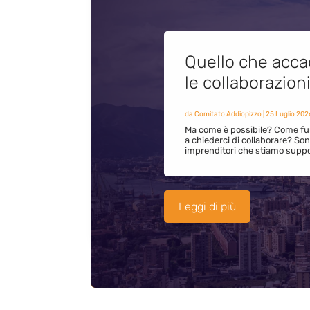
Quello che acca
le collaborazion
da
Comitato Addiopizzo
|
25 Luglio 202
Ma come è possibile? Come fun
a chiederci di collaborare? S
imprenditori che stiamo supp
Leggi di più