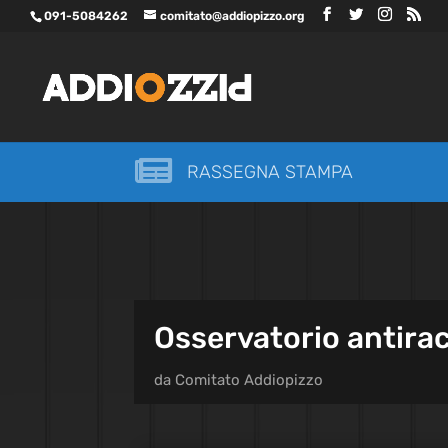
091-5084262
comitato@addiopizzo.org

RASSEGNA STAMPA
Osservatorio antira
da
Comitato Addiopizzo