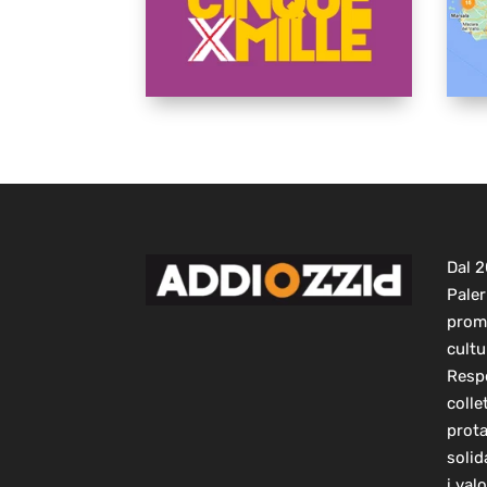
Dal 
Paler
prom
cultu
Respo
colle
prot
solid
i val