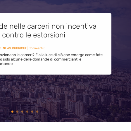
de nelle carceri non incentiva
i contro le estorsioni
6
|
NEWS
,
RUBRICHE
| Commenti 0
zionano le carceri? E alla luce di ciò che emerge come fate
ono solo alcune delle domande di commercianti e
ortando