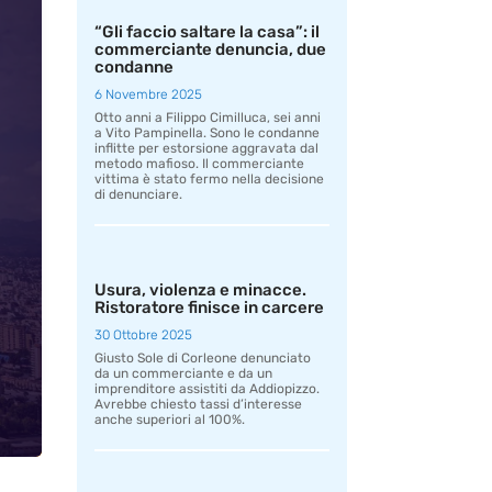
“Gli faccio saltare la casa”: il
commerciante denuncia, due
condanne
6 Novembre 2025
Otto anni a Filippo Cimilluca, sei anni
a Vito Pampinella. Sono le condanne
inflitte per estorsione aggravata dal
metodo mafioso. Il commerciante
vittima è stato fermo nella decisione
di denunciare.
Usura, violenza e minacce.
Ristoratore finisce in carcere
30 Ottobre 2025
Giusto Sole di Corleone denunciato
da un commerciante e da un
imprenditore assistiti da Addiopizzo.
Avrebbe chiesto tassi d’interesse
anche superiori al 100%.