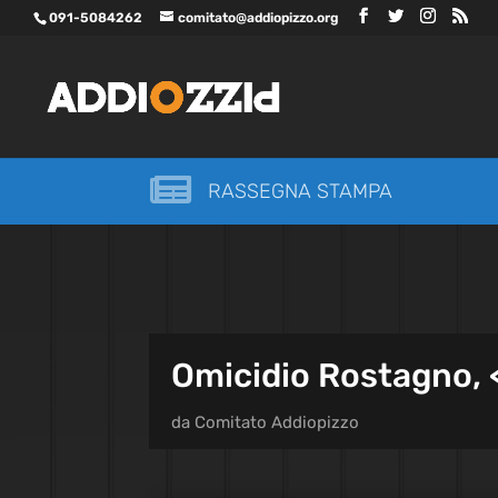
091-5084262
comitato@addiopizzo.org

RASSEGNA STAMPA
Omicidio Rostagno, 
da
Comitato Addiopizzo