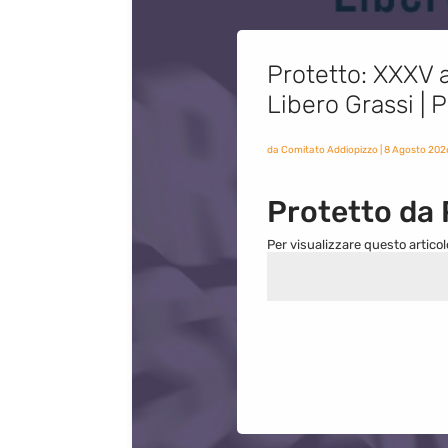
Protetto: XXXV a
Libero Grassi |
da
Comitato Addiopizzo
|
8 Agosto 202
Protetto da
Per visualizzare questo articol