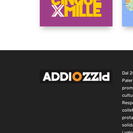
Dal 
Paler
prom
cultu
Respo
colle
prot
solid
i val