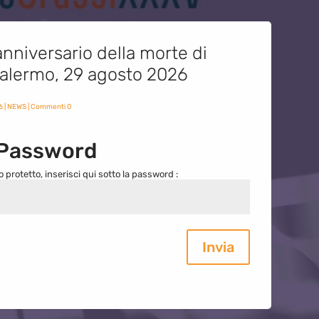
nniversario della morte di
 Palermo, 29 agosto 2026
6
|
NEWS
| Commenti 0
 Password
o protetto, inserisci qui sotto la password :
Invia