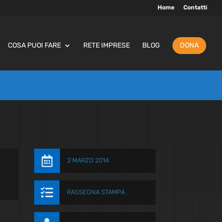
Home
Contatti
COSA PUOI FARE
RETE IMPRESE
BLOG
DONA

2 MARZO 2014

RASSEGNA STAMPA