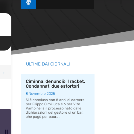

ULTIME DAI GIORNALI
→
Ciminna, denunciò il racket.
Condannati due estortori
8 Novembre 2025
Si è concluso con 8 anni di carcere
per Filippo Cimilluca e 6 per Vito
Pampinella il processo nato dalle
dichiarazioni del gestore di un bar,
che pagò per paura.