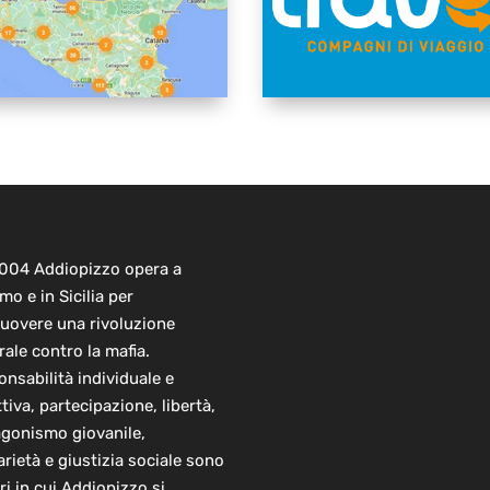
2004 Addiopizzo opera a
mo e in Sicilia per
uovere una rivoluzione
rale contro la mafia.
nsabilità individuale e
ttiva, partecipazione, libertà,
agonismo giovanile,
arietà e giustizia sociale sono
ori in cui Addiopizzo si