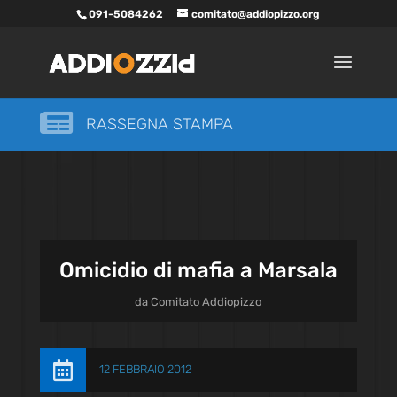
091-5084262
comitato@addiopizzo.org

RASSEGNA STAMPA
Omicidio di mafia a Marsala
da
Comitato Addiopizzo

12 FEBBRAIO 2012