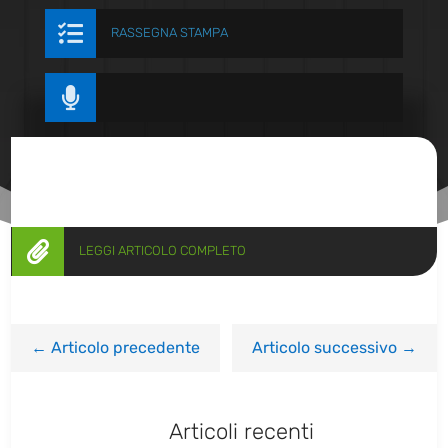

RASSEGNA STAMPA


LEGGI ARTICOLO COMPLETO
←
Articolo precedente
Articolo successivo
→
Articoli recenti