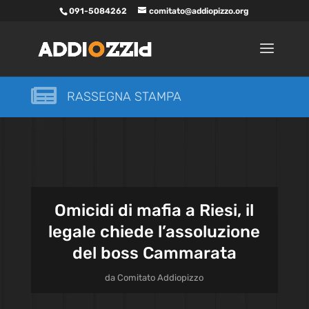
091-5084262
comitato@addiopizzo.org

RASSEGNA STAMPA
Omicidi di mafia a Riesi, il
legale chiede l’assoluzione
del boss Cammarata
da
Comitato Addiopizzo