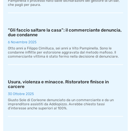
Pampinella il processo nato dalle dichiarazioni del gestore di un bar,
che pagò per paura.
“Gli faccio saltare la casa”: il commerciante denuncia,
due condanne
6 Novembre 2025
Otto anni a Filippo Cimilluca, sei anni a Vito Pampinella. Sono le
condanne inflitte per estorsione aggravata dal metodo mafioso. Il
commerciante vittima è stato fermo nella decisione di denunciare.
Usura, violenza e minacce. Ristoratore finisce in
carcere
30 Ottobre 2025
Giusto Sole di Corleone denunciato da un commerciante e da un
imprenditore assistiti da Addiopizzo. Avrebbe chiesto tassi
d’interesse anche superiori al 100%.