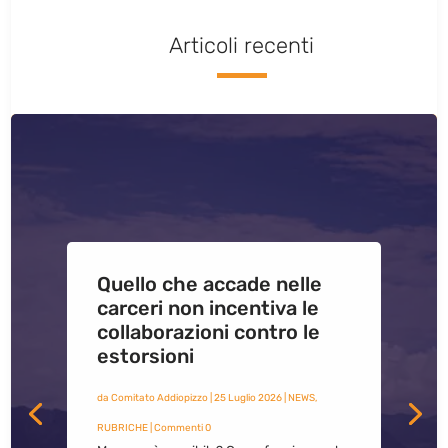
Articoli recenti
Quello che accade nelle
carceri non incentiva le
collaborazioni contro le
estorsioni
da
Comitato Addiopizzo
|
25 Luglio 2026
|
NEWS
,
RUBRICHE
| Commenti 0