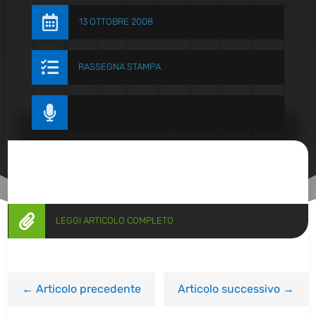

13 OTTOBRE 2008

RASSEGNA STAMPA


LEGGI ARTICOLO COMPLETO
←
Articolo precedente
Articolo successivo
→