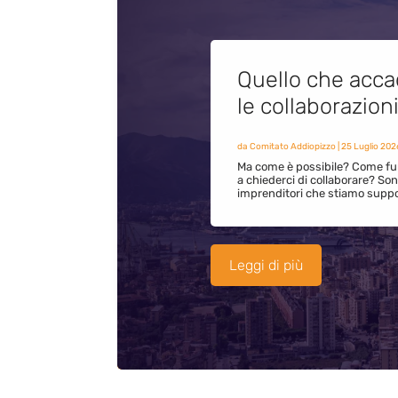
Quello che acca
le collaborazion
da
Comitato Addiopizzo
|
25 Luglio 202
Ma come è possibile? Come fun
a chiederci di collaborare? S
imprenditori che stiamo supp
Leggi di più