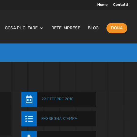
Home
Contatti
COSA PUOI FARE
RETE IMPRESE
BLOG
DONA

22 OTTOBRE 2010

RASSEGNA STAMPA