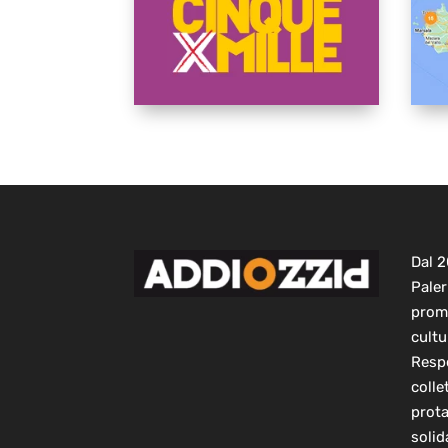
Dal 
Paler
prom
cultu
Respo
colle
prot
solid