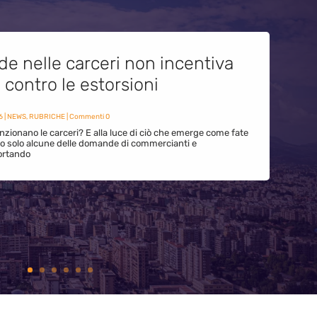
de nelle carceri non incentiva
i contro le estorsioni
6
|
NEWS
,
RUBRICHE
| Commenti 0
zionano le carceri? E alla luce di ciò che emerge come fate
ono solo alcune delle domande di commercianti e
ortando