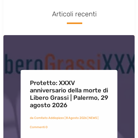
Articoli recenti
Protetto: XXXV
anniversario della morte di
Libero Grassi | Palermo, 29
agosto 2026
da
Comitato Addiopizzo
|
8 Agosto 2026
|
NEWS
|
Commenti 0