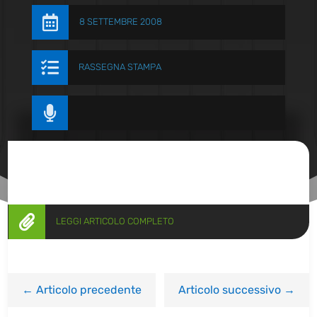

8 SETTEMBRE 2008

RASSEGNA STAMPA


LEGGI ARTICOLO COMPLETO
←
Articolo precedente
Articolo successivo
→