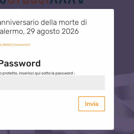
nniversario della morte di
 Palermo, 29 agosto 2026
6
|
NEWS
| Commenti 0
 Password
o protetto, inserisci qui sotto la password :
Invia