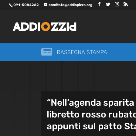
091-5084262
comitato@addiopizzo.org

RASSEGNA STAMPA
“Nell’agenda sparita 
libretto rosso rubato
appunti sul patto S