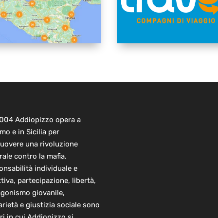
2004 Addiopizzo opera a
mo e in Sicilia per
uovere una rivoluzione
rale contro la mafia.
nsabilità individuale e
ttiva, partecipazione, libertà,
agonismo giovanile,
arietà e giustizia sociale sono
ori in cui Addiopizzo si