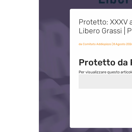
Protetto: XXXV a
Libero Grassi |
da
Comitato Addiopizzo
|
8 Agosto 202
Protetto da
Per visualizzare questo articol