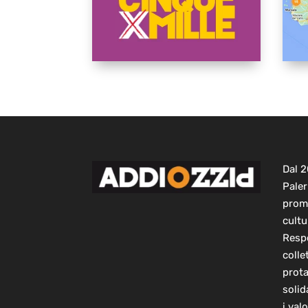
Dal 
Paler
prom
cultu
Respo
colle
prot
solid
i val