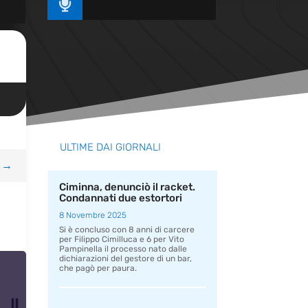

ULTIME DAI GIORNALI
→
Ciminna, denunciò il racket.
Condannati due estortori
8 Novembre 2025
Si è concluso con 8 anni di carcere
per Filippo Cimilluca e 6 per Vito
Pampinella il processo nato dalle
dichiarazioni del gestore di un bar,
che pagò per paura.