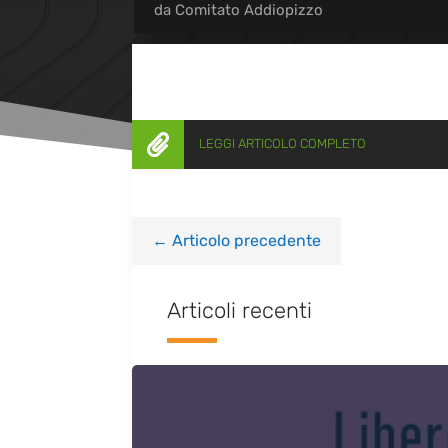
da
Comitato Addiopizzo

LEGGI ARTICOLO COMPLETO
←
Articolo precedente
Articoli recenti