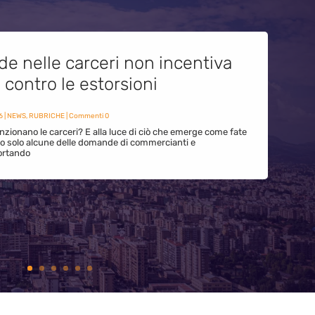
de nelle carceri non incentiva
i contro le estorsioni
6
|
NEWS
,
RUBRICHE
| Commenti 0
zionano le carceri? E alla luce di ciò che emerge come fate
ono solo alcune delle domande di commercianti e
ortando