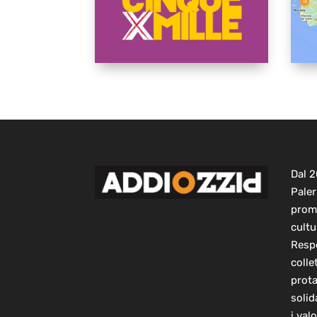
Dal 
Paler
prom
cultu
Respo
colle
prot
solid
i val