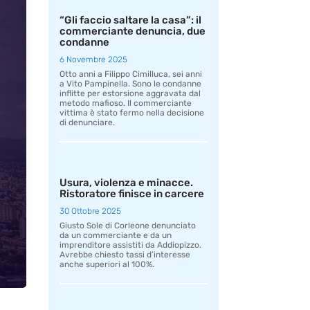
“Gli faccio saltare la casa”: il
commerciante denuncia, due
condanne
6 Novembre 2025
Otto anni a Filippo Cimilluca, sei anni
a Vito Pampinella. Sono le condanne
inflitte per estorsione aggravata dal
metodo mafioso. Il commerciante
vittima è stato fermo nella decisione
di denunciare.
Usura, violenza e minacce.
Ristoratore finisce in carcere
30 Ottobre 2025
Giusto Sole di Corleone denunciato
da un commerciante e da un
imprenditore assistiti da Addiopizzo.
Avrebbe chiesto tassi d’interesse
anche superiori al 100%.