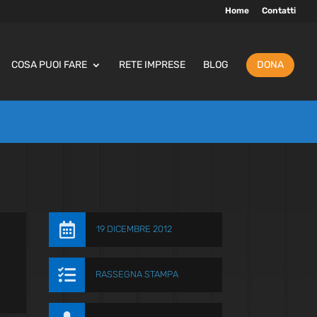
Home
Contatti
COSA PUOI FARE
RETE IMPRESE
BLOG
DONA

19 DICEMBRE 2012

RASSEGNA STAMPA