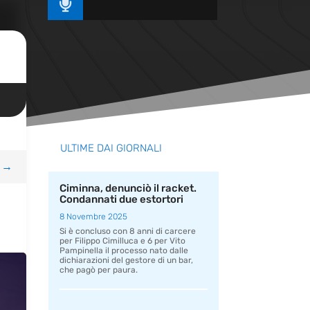

ULTIME DAI GIORNALI
→
Ciminna, denunciò il racket.
Condannati due estortori
8 Novembre 2025
Si è concluso con 8 anni di carcere
per Filippo Cimilluca e 6 per Vito
Pampinella il processo nato dalle
dichiarazioni del gestore di un bar,
che pagò per paura.