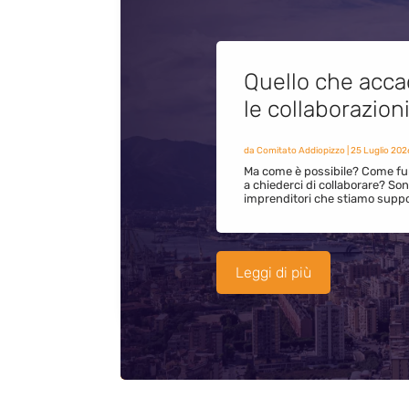
Quello che acca
le collaborazion
da
Comitato Addiopizzo
|
25 Luglio 202
Ma come è possibile? Come fun
a chiederci di collaborare? S
imprenditori che stiamo supp
Leggi di più