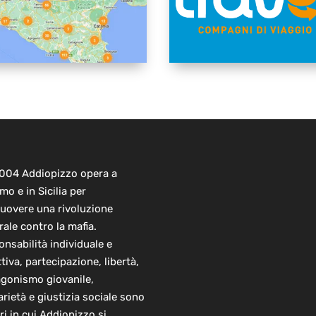
2004 Addiopizzo opera a
mo e in Sicilia per
uovere una rivoluzione
rale contro la mafia.
nsabilità individuale e
ttiva, partecipazione, libertà,
agonismo giovanile,
arietà e giustizia sociale sono
ori in cui Addiopizzo si