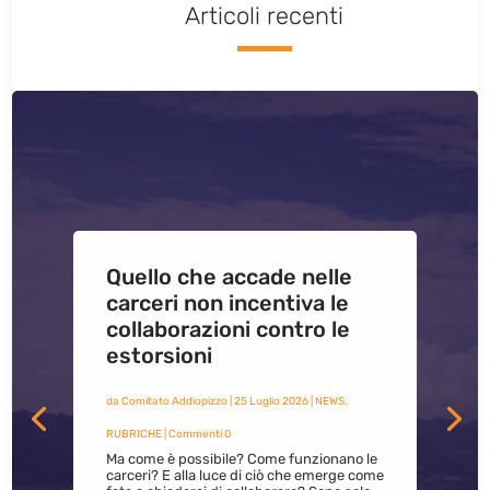
Articoli recenti
Quello che accade nelle
carceri non incentiva le
collaborazioni contro le
estorsioni
da
Comitato Addiopizzo
|
25 Luglio 2026
|
NEWS
,
RUBRICHE
| Commenti 0
Ma come è possibile? Come funzionano le
carceri? E alla luce di ciò che emerge come