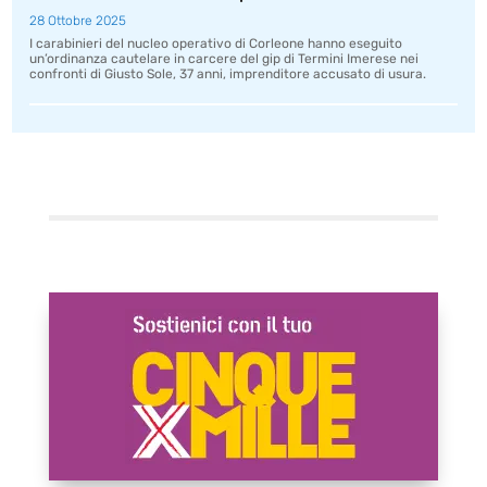
28 Ottobre 2025
I carabinieri del nucleo operativo di Corleone hanno eseguito
un’ordinanza cautelare in carcere del gip di Termini Imerese nei
confronti di Giusto Sole, 37 anni, imprenditore accusato di usura.