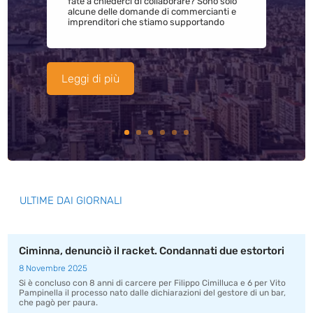
fate a chiederci di collaborare? Sono solo
alcune delle domande di commercianti e
imprenditori che stiamo supportando
Leggi di più
ULTIME DAI GIORNALI
Ciminna, denunciò il racket. Condannati due estortori
8 Novembre 2025
Si è concluso con 8 anni di carcere per Filippo Cimilluca e 6 per Vito
Pampinella il processo nato dalle dichiarazioni del gestore di un bar,
che pagò per paura.