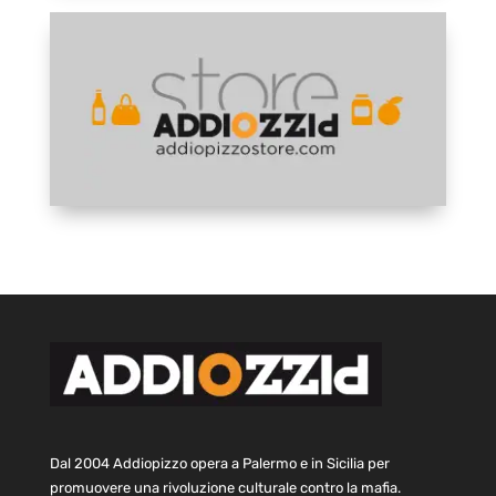
Dal 2004 Addiopizzo opera a Palermo e in Sicilia per
promuovere una rivoluzione culturale contro la mafia.