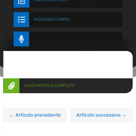


RASSEGNA STAMPA


LEGGI ARTICOLO COMPLETO
←
Articolo precedente
Articolo successivo
→