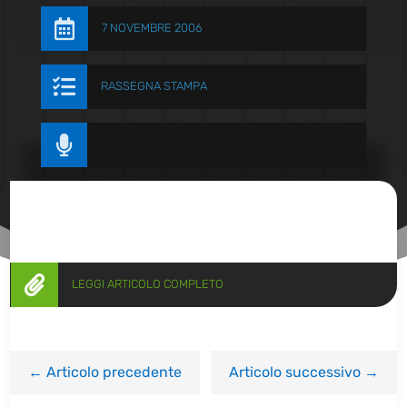

7 NOVEMBRE 2006

RASSEGNA STAMPA


LEGGI ARTICOLO COMPLETO
←
Articolo precedente
Articolo successivo
→