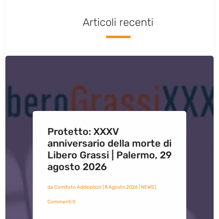
Articoli recenti
Protetto: XXXV
anniversario della morte di
Libero Grassi | Palermo, 29
agosto 2026
da
Comitato Addiopizzo
|
8 Agosto 2026
|
NEWS
|
Commenti 0