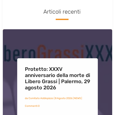
Articoli recenti
Protetto: XXXV
anniversario della morte di
Libero Grassi | Palermo, 29
agosto 2026
da
Comitato Addiopizzo
|
8 Agosto 2026
|
NEWS
|
Commenti 0