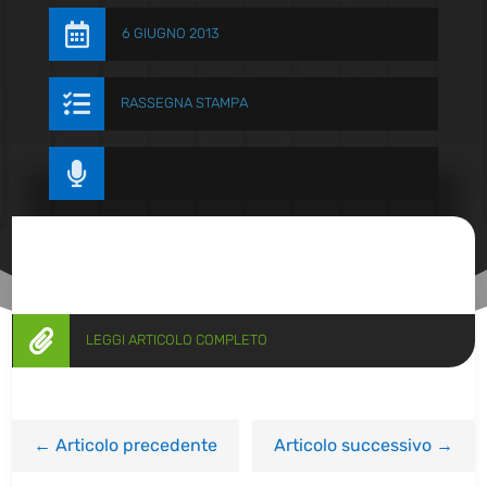

6 GIUGNO 2013

RASSEGNA STAMPA


LEGGI ARTICOLO COMPLETO
←
Articolo precedente
Articolo successivo
→