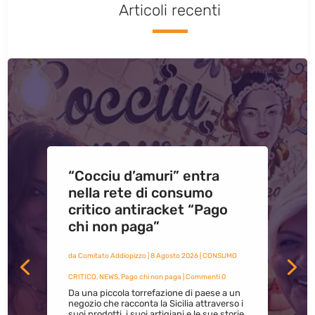
Articoli recenti
“Cocciu d’amuri” entra
nella rete di consumo
critico antiracket “Pago
chi non paga”
da
Comitato Addiopizzo
|
8 Agosto 2026
|
CONSUMO
CRITICO
,
NEWS
,
Pago chi non paga
| Commenti 0
Da una piccola torrefazione di paese a un
negozio che racconta la Sicilia attraverso i
suoi prodotti, i suoi artigiani e le sue storie.