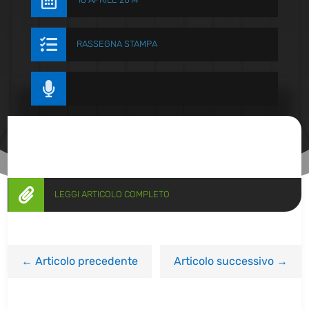


RASSEGNA STAMPA


LEGGI ARTICOLO COMPLETO
←
Articolo precedente
Articolo successivo
→