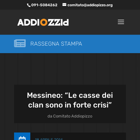
091-5084262
comitato@addiopizzo.org

RASSEGNA STAMPA
Messineo: “Le casse dei
clan sono in forte crisi”
da
Comitato Addiopizzo
18 APRILE 2014