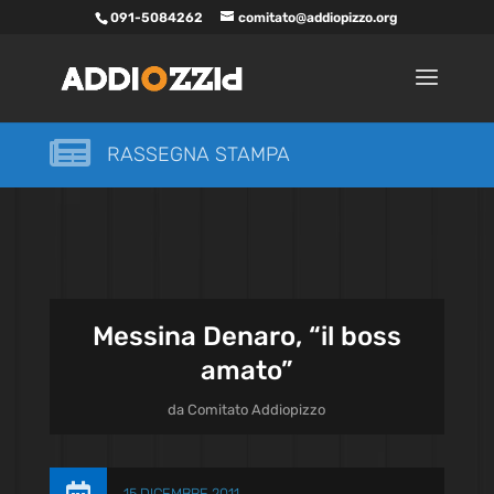
091-5084262
comitato@addiopizzo.org

RASSEGNA STAMPA
Messina Denaro, “il boss
amato”
da
Comitato Addiopizzo
15 DICEMBRE 2011