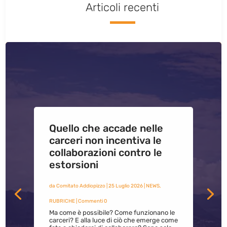
Articoli recenti
Quello che accade nelle
carceri non incentiva le
collaborazioni contro le
estorsioni
da
Comitato Addiopizzo
|
25 Luglio 2026
|
NEWS
,
RUBRICHE
| Commenti 0
Ma come è possibile? Come funzionano le
carceri? E alla luce di ciò che emerge come