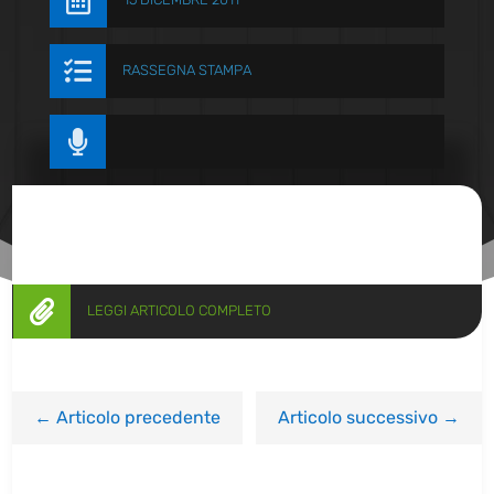


RASSEGNA STAMPA


LEGGI ARTICOLO COMPLETO
←
Articolo precedente
Articolo successivo
→