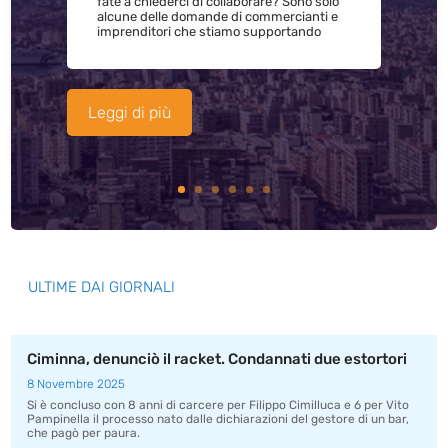
fate a chiederci di collaborare? Sono solo
alcune delle domande di commercianti e
imprenditori che stiamo supportando
Leggi di più
ULTIME DAI GIORNALI
Ciminna, denunciò il racket. Condannati due estortori
8 Novembre 2025
Si è concluso con 8 anni di carcere per Filippo Cimilluca e 6 per Vito
Pampinella il processo nato dalle dichiarazioni del gestore di un bar,
che pagò per paura.