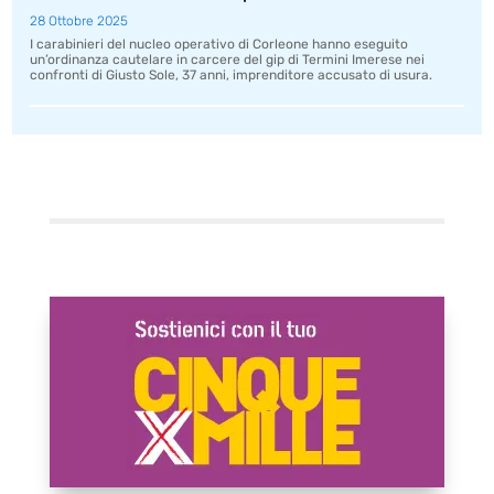
28 Ottobre 2025
I carabinieri del nucleo operativo di Corleone hanno eseguito
un’ordinanza cautelare in carcere del gip di Termini Imerese nei
confronti di Giusto Sole, 37 anni, imprenditore accusato di usura.