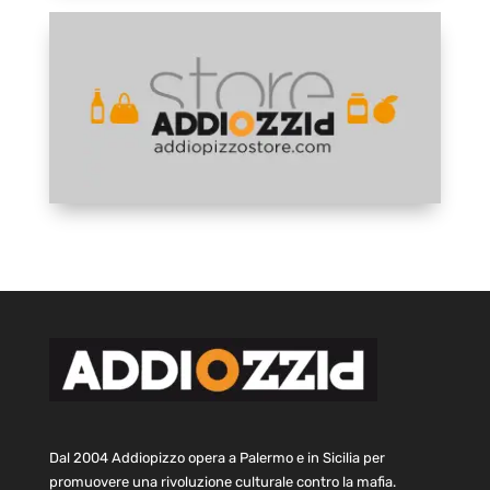
Dal 2004 Addiopizzo opera a Palermo e in Sicilia per
promuovere una rivoluzione culturale contro la mafia.