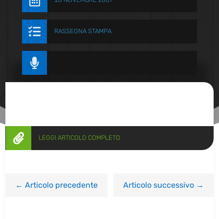


RASSEGNA STAMPA


LEGGI ARTICOLO COMPLETO
←
Articolo precedente
Articolo successivo
→