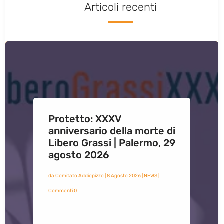
Articoli recenti
Protetto: XXXV
anniversario della morte di
Libero Grassi | Palermo, 29
agosto 2026
da
Comitato Addiopizzo
|
8 Agosto 2026
|
NEWS
|
Commenti 0