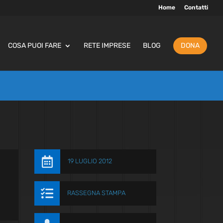
Home
Contatti
COSA PUOI FARE
RETE IMPRESE
BLOG
DONA

19 LUGLIO 2012

RASSEGNA STAMPA