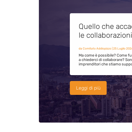
Quello che acca
le collaborazion
da
Comitato Addiopizzo
|
25 Luglio 202
Ma come è possibile? Come fun
a chiederci di collaborare? S
imprenditori che stiamo supp
Leggi di più