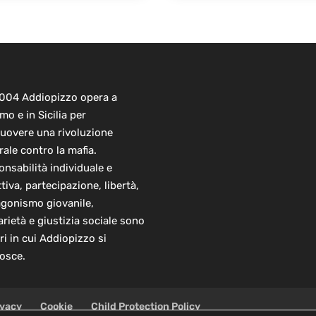
2004 Addiopizzo opera a
mo e in Sicilia per
uovere una rivoluzione
rale contro la mafia.
nsabilità individuale e
ttiva, partecipazione, libertà,
agonismo giovanile,
arietà e giustizia sociale sono
ori in cui Addiopizzo si
osce.
ivacy
Cookie
Child Protection Policy