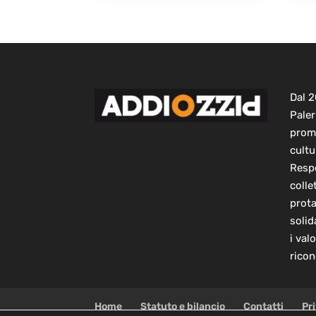
Dal 
Paler
prom
cultu
Respo
colle
prot
solid
i val
ricon
Home
Statuto e bilancio
Contatti
Pr