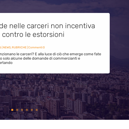
de nelle carceri non incentiva
i contro le estorsioni
6
|
NEWS
,
RUBRICHE
| Commenti 0
zionano le carceri? E alla luce di ciò che emerge come fate
ono solo alcune delle domande di commercianti e
ortando