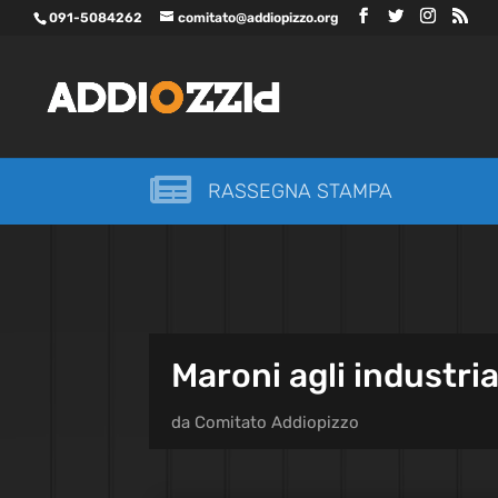
091-5084262
comitato@addiopizzo.org

RASSEGNA STAMPA
Maroni agli industrial
da
Comitato Addiopizzo