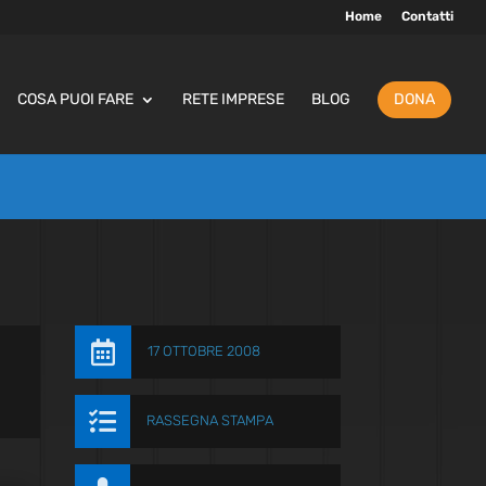
Home
Contatti
COSA PUOI FARE
RETE IMPRESE
BLOG
DONA

17 OTTOBRE 2008

RASSEGNA STAMPA