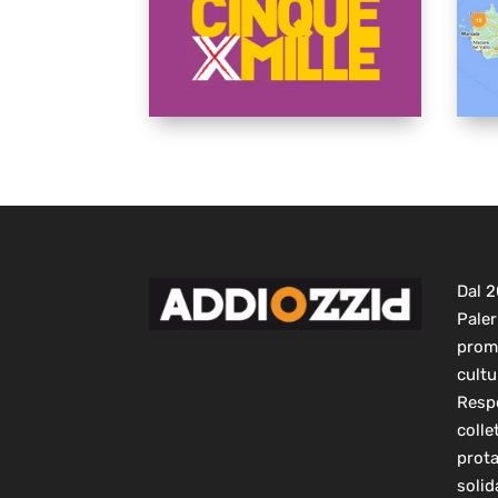
Dal 
Paler
prom
cultu
Respo
colle
prot
solid