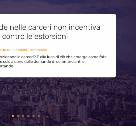
de nelle carceri non incentiva
i contro le estorsioni
6
|
NEWS
,
RUBRICHE
| Commenti 0
zionano le carceri? E alla luce di ciò che emerge come fate
ono solo alcune delle domande di commercianti e
ortando