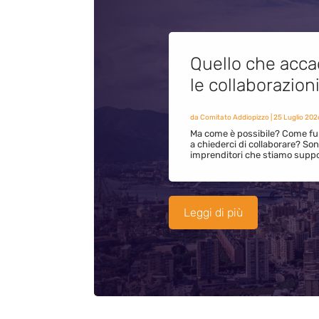
Quello che acca
le collaborazion
da
Comitato Addiopizzo
|
25 Luglio 202
Ma come è possibile? Come fun
a chiederci di collaborare? S
imprenditori che stiamo supp
Leggi di più