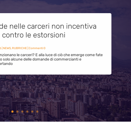
de nelle carceri non incentiva
i contro le estorsioni
6
|
NEWS
,
RUBRICHE
| Commenti 0
zionano le carceri? E alla luce di ciò che emerge come fate
ono solo alcune delle domande di commercianti e
ortando